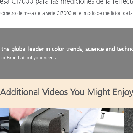
sa Ci7000 para las mediciones de la reflect
fotómetro de mesa de la serie Ci7000 en el modo de medición de la 
the global leader in color trends, science and techn
lor Expert about your needs.
Additional Videos You Might Enjoy