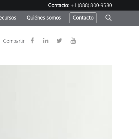
Contacto:
+1 (888) 800-9580
ecursos
Quiénes somos
Contacto
ipo
Compartir
u