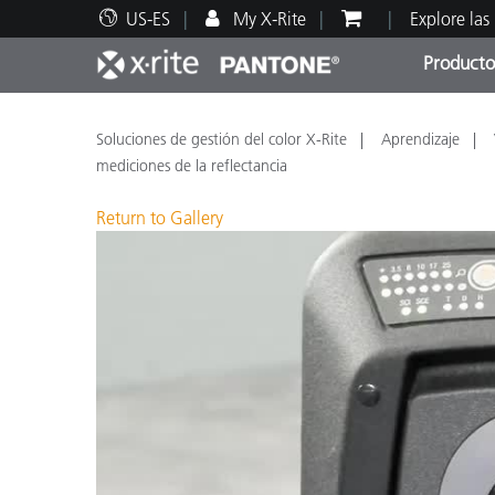
US-ES
My X-Rite
Explore las
Producto
Principales productos
Impresión y Empaques
Soporte técnico
Recursos educativos
Categ
Pintu
Servi
Adies
Soluciones de gestión del color X-Rite
Aprendizaje
mediciones de la reflectancia
Return to Gallery
Brand
Automotriz
Textil