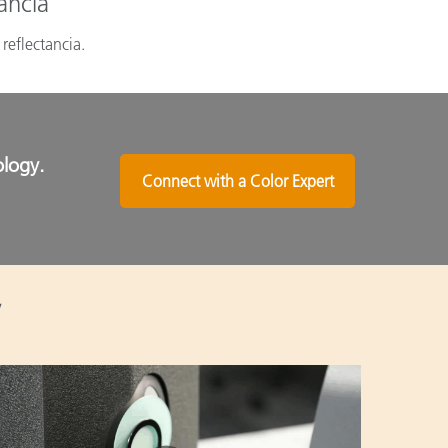
ancia
reflectancia.
ology.
Connect with a Color Expert