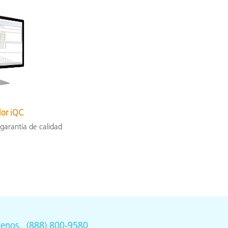
lor iQC
 garantía de calidad
tenos
.
(888) 800-9580