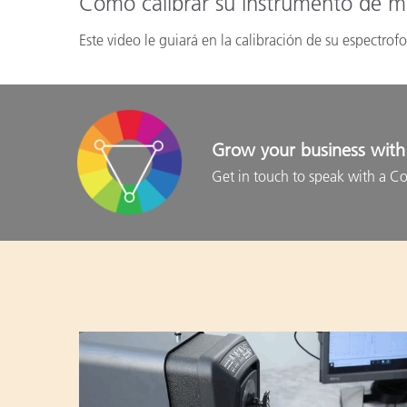
Cómo calibrar su instrumento de me
Este video le guiará en la calibración de su espectro
Grow your business with 
Get in touch to speak with a Co