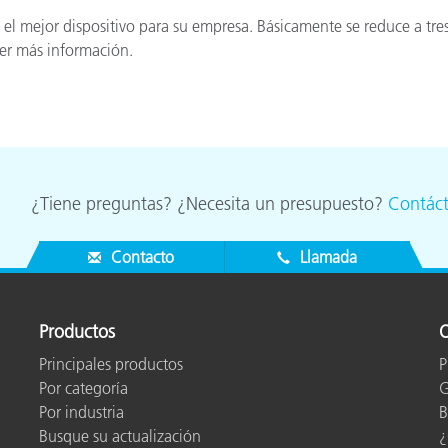
 el mejor dispositivo para su empresa. Básicamente se reduce a tres
er más información.
¿Tiene preguntas? ¿Necesita un presupuesto?
Contác
Contacto
Llamada
Productos
O
Principales productos
P
Por categoría
G
Por industria
B
Busque su actualización
¿