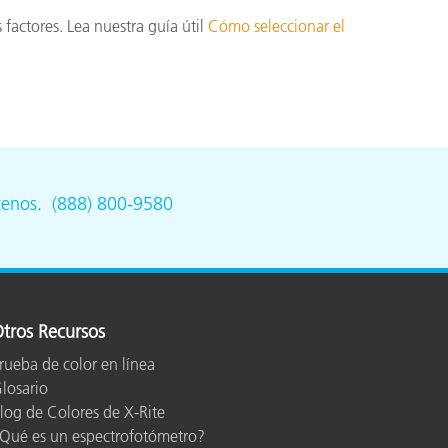
 factores. Lea nuestra guía útil
Cómo seleccionar el
tenos
.
(888) 800-9580
tros Recursos
rueba de color en línea
losario
log de Colores de X-Rite
Qué es un espectrofotómetro?