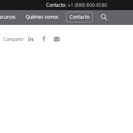
Contacto:
+1 (888) 800-9580
ecursos
Quiénes somos
Contacto
ipo
Compartir
u
r