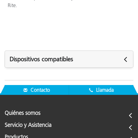
Rite.
Dispositivos compatibles
Los siguientes dispositivos son compatibles con el
recambio de batería eXact (SE15-46-KIT):
Contacto
Llamada
eXact Standard
eXact Advanced
Quiénes somos
eXact Xp
eXact Basic
Servicio y Asistencia
eXact Basic Plus
eXact Auto-Scan Pro
Productos