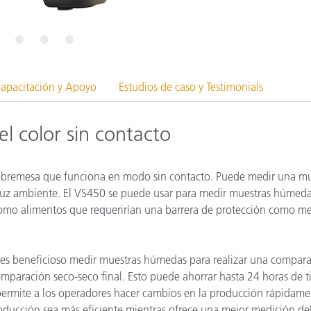
cantes de Cosméticos
Papel
Materiales de Construcci
6
7
8
Bienes Duraderos
apacitación y Apoyo
Estudios de caso y Testimonials
l color sin contacto
sobremesa que funciona en modo sin contacto. Puede medir una m
la luz ambiente. El VS450 se puede usar para medir muestras húmeda
como alimentos que requerirían una barrera de protección como m
, es beneficioso medir muestras húmedas para realizar una compar
aración seco-seco final. Esto puede ahorrar hasta 24 horas de 
 permite a los operadores hacer cambios en la producción rápidame
oducción sea más eficiente mientras ofrece una mejor medición del