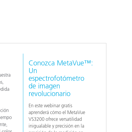
ón
Conozca MetaVue™:
Un
uestra
espectrofotómetro
s,
de imagen
edida
revolucionario
En este webinar gratis
ación
aprenderá cómo el MetaVue
tiempo
VS3200 ofrece versatilidad
nte,
inigualable y precisión en la
 color.