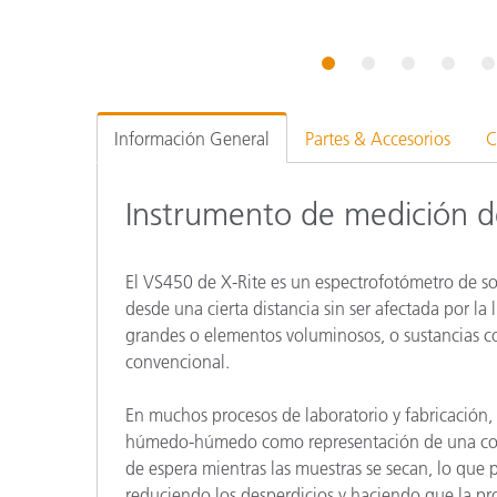
Plásticos
Fabri
1
2
3
4
5
Información General
Partes & Accesorios
C
Instrumento de medición de
El VS450 de X-Rite es un espectrofotómetro de 
desde una cierta distancia sin ser afectada por 
grandes o elementos voluminosos, o sustancias 
convencional.
En muchos procesos de laboratorio y fabricación
húmedo-húmedo como representación de una comp
de espera mientras las muestras se secan, lo que
reduciendo los desperdicios y haciendo que la pr