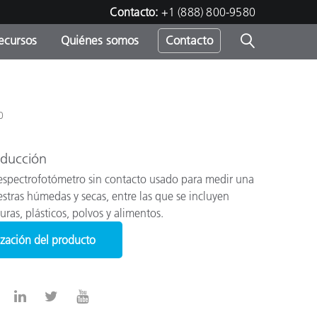
Contacto:
+1 (888) 800-9580
ecursos
Quiénes somos
Contacto
ipo
u
0
oducción
espectrofotómetro sin contacto usado para medir una
stras húmedas y secas, entre las que se incluyen
uras, plásticos, polvos y alimentos.
ización del producto