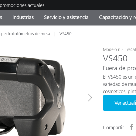
 promociones actuales
s
Industrias
Servicio y asistencia
Capacitación y r
spectrofotómetros de mesa
VS450
orías de Producto
ras y Recubrimientos
cio y mantenimiento
tramiento
Productos fuera de
OEM Display & Printer
Contacte con nuestro equ
Consultas y auditorías
producción - Encuentra s
Manufacturers
actualización
Modelo n.º : vs45
VS450
Promociones actuales
Fuera de pr
Productos Envasados
Top Descargas
Online Store
El VS450 es un 
 Experience Center
variedad de mue
Otros recursos
cosméticos, pint
Food Color Measurement
es
Ver actual
Ciencias de vida
Compartir
Productos Electrónicos