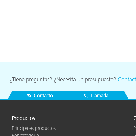
¿Tiene preguntas? ¿Necesita un presupuesto?
Contác
Contacto
Llamada
Productos
O
Principales productos
P
Por categoría
G