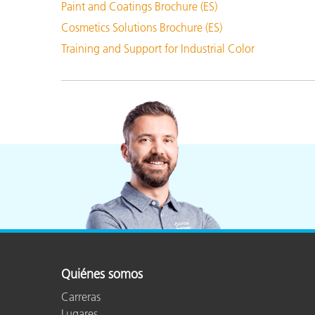
Paint and Coatings Brochure (ES)
Cosmetics Solutions Brochure (ES)
Training and Support for Industrial Color
Quiénes somos
Carreras
Lugares