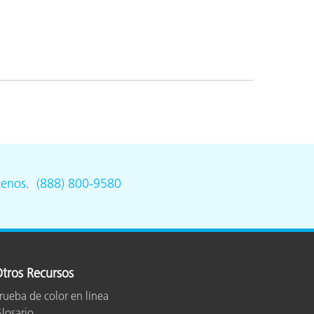
tenos
.
(888) 800-9580
tros Recursos
rueba de color en línea
losario