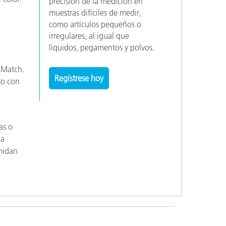
precisión de la medición en
muestras difíciles de medir,
como artículos pequeños o
irregulares, al igual que
líquidos, pegamentos y polvos.
iMatch.
Regístrese hoy
to con
as o
ia
 midan