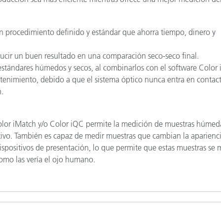
un procedimiento definido y estándar que ahorra tiempo, dinero y
cir un buen resultado en una comparación seco-seco final.
estándares húmedos y secos, al combinarlos con el software Color 
enimiento, debido a que el sistema óptico nunca entra en contac
n.
olor iMatch y/o Color iQC permite la medición de muestras húmed
itivo. También es capaz de medir muestras que cambian la aparienc
ispositivos de presentación, lo que permite que estas muestras se
como las vería el ojo humano.