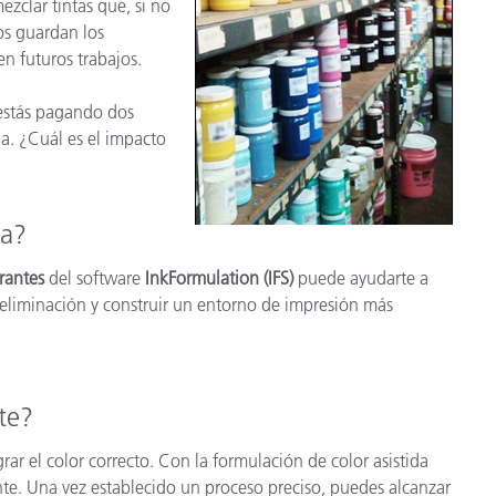
clar tintas que, si no
cantes de Cosméticos
Papel
os guardan los
en futuros trabajos.
Materiales de Construcci
 estás pagando dos
Bienes Duraderos
la. ¿Cuál es el impacto
rra?
rantes
del software
InkFormulation (IFS)
puede ayudarte a
e eliminación y construir un entorno de impresión más
te?
rar el color correcto. Con la formulación de color asistida
e. Una vez establecido un proceso preciso, puedes alcanzar