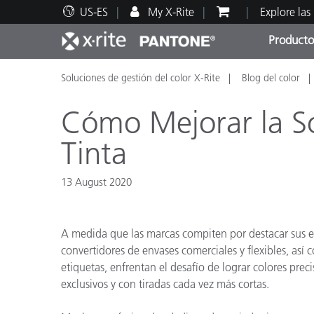
US-ES
My X-Rite
Explore las
Producto
Soluciones de gestión del color X-Rite
Blog del color
Principales productos
Impresión y Empaques
Soporte técnico
Recursos educativos
Categ
Pintu
Servi
Adies
Cómo Mejorar la So
Tinta
13 August 2020
Brand
Automotriz
A medida que las marcas compiten por destacar sus e
Textil
convertidores de envases comerciales y flexibles, así
etiquetas, enfrentan el desafío de lograr colores preci
exclusivos y con tiradas cada vez más cortas.