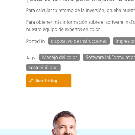
Para calcular tu retorno de la inversión, prueba nuest
Para obtener más información sobre el software InkF
nuestro equipo de expertos en color.
dispositivo de instrucciones
Impresió
Posted in
Manejo del color
Software InkFormulatio
Tags:
sostenibilidad
🔗
Share This Blog