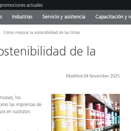
 promociones actuales
s
Industrias
Servicio y asistencia
Capacitación y r
Cómo mejorar la sostenibilidad de las tintas
orías de Producto
ras y Recubrimientos
cio y mantenimiento
tramiento
Productos fuera de
OEM Display & Printer
Contacte con nuestro equ
Consultas y auditorías
producción - Encuentra s
Manufacturers
stenibilidad de la
actualización
Promociones actuales
Productos Envasados
Top Descargas
Online Store
Modified 04 November 2025
 Experience Center
Otros recursos
nvases, los
Food Color Measurement
es
 como las imprentas de
Ciencias de vida
sos en sustratos
Productos Electrónicos