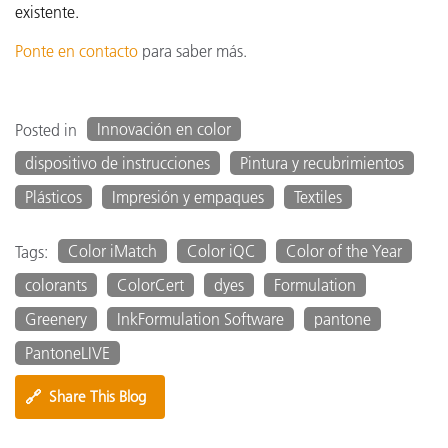
existente.
Ponte en contacto
para saber más.
Innovación en color
Posted in
dispositivo de instrucciones
Pintura y recubrimientos
Plásticos
Impresión y empaques
Textiles
Color iMatch
Color iQC
Color of the Year
Tags:
colorants
ColorCert
dyes
Formulation
Greenery
InkFormulation Software
pantone
PantoneLIVE
🔗
Share This Blog