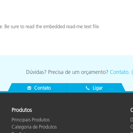
Papel
Materiais de Construção
ile. Be sure to read the embedded read-me text file.
Bens Duráveis
Dúvidas? Precisa de um orçamento?
Contato
.
Contato
Ligar
Produtos
O
Principais Produtos
D
Categoria de Produtos
G