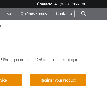
Contacto:
+1 (888) 800-9580
ecursos
Quiénes somos
Contacto
F
ipo
u
F Photospectrometer 12/6 offer color imaging to
rvice
Register Your Product