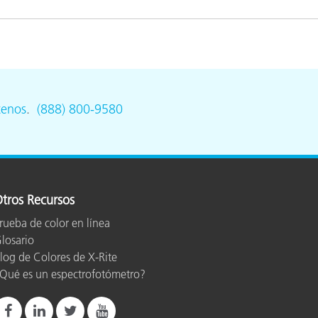
ón
tenos
.
(888) 800-9580
tros Recursos
rueba de color en línea
losario
log de Colores de X-Rite
Qué es un espectrofotómetro?