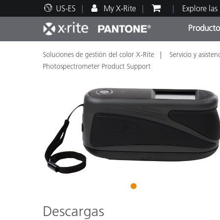
US-ES
My X-Rite
Explore las
Producto
Soluciones de gestión del color X-Rite
Servicio y asisten
Principales productos
Impresión y Empaques
Soporte técnico
Recursos educativos
Categ
Pintu
Servi
Adies
Photospectrometer Product Support
Brand
Automotriz
Textil
1
Descargas