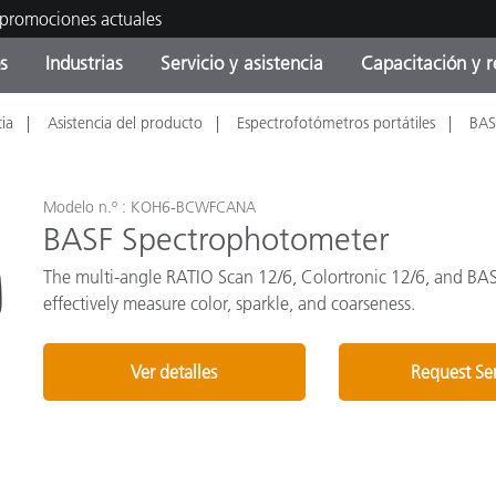
 promociones actuales
s
Industrias
Servicio y asistencia
Capacitación y r
cia
Asistencia del producto
Espectrofotómetros portátiles
BAS
orías de Producto
ras y Recubrimientos
cio y mantenimiento
tramiento
Productos fuera de
OEM Display & Printer
Contacte con nuestro equ
Consultas y auditorías
producción - Encuentra s
Manufacturers
actualización
Modelo n.º : KOH6-BCWFCANA
Promociones actuales
BASF Spectrophotometer
Productos Envasados
Top Descargas
Online Store
The multi-angle RATIO Scan 12/6, Colortronic 12/6, and BAS
 Experience Center
effectively measure color, sparkle, and coarseness.
Otros recursos
Ver detalles
Request Se
Food Color Measurement
es
Ciencias de vida
Productos Electrónicos