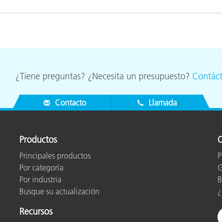
cantes de Cosméticos
Papel
Materiales de Construcci
Bienes Duraderos
¿Tiene preguntas? ¿Necesita un presupuesto?
Contác
Contacto
Llamada
Productos
O
Principales productos
P
Por categoría
G
Por industria
B
Busque su actualización
¿
Recursos