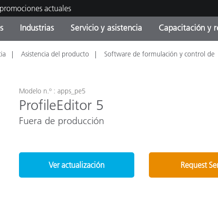
 promociones actuales
s
Industrias
Servicio y asistencia
Capacitación y r
cia
Asistencia del producto
Software de formulación y control de
orías de Producto
ras y Recubrimientos
cio y mantenimiento
tramiento
Productos fuera de
OEM Display & Printer
Contacte con nuestro equ
Consultas y auditorías
producción - Encuentra s
Manufacturers
actualización
Modelo n.º : apps_pe5
Promociones actuales
ProfileEditor 5
Productos Envasados
Fuera de producción
Top Descargas
Online Store
 Experience Center
Otros recursos
Food Color Measurement
es
Ver actualización
Request Se
Ciencias de vida
Productos Electrónicos