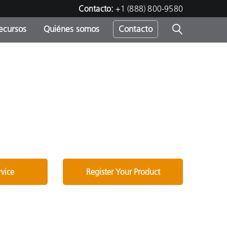
Contacto:
+1 (888) 800-9580
ecursos
Quiénes somos
Contacto
ipo
u
rvice
Register Your Product