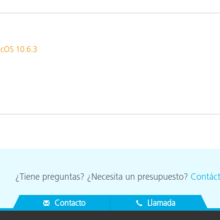
cantes de Cosméticos
Papel
Materiales de Construcci
acOS 10.6.3
Bienes Duraderos
¿Tiene preguntas? ¿Necesita un presupuesto?
Contác
Contacto
Llamada