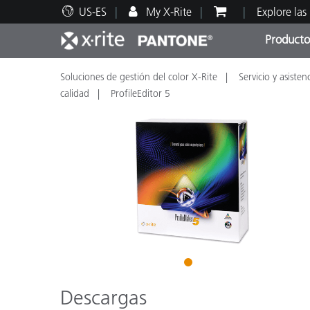
US-ES
My X-Rite
Explore las
Producto
Soluciones de gestión del color X-Rite
Servicio y asisten
Principales productos
Impresión y Empaques
Soporte técnico
Recursos educativos
Categ
Pintu
Servi
Adies
calidad
ProfileEditor 5
Brand
Automotriz
Textil
1
Descargas