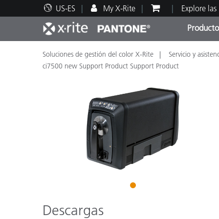
US-ES
My X-Rite
Explore las
Producto
Soluciones de gestión del color X-Rite
Servicio y asisten
Principales productos
Impresión y Empaques
Soporte técnico
Recursos educativos
Categ
Pintu
Servi
Adies
ci7500 new Support Product Support Product
Brand
Automotriz
Textil
1
Descargas