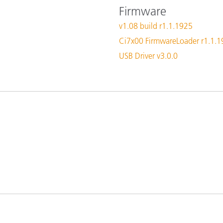
cantes de Cosméticos
Papel
Firmware
v1.08 build r1.1.1925
Materiales de Construcci
Ci7x00 FirmwareLoader r1.1.
Bienes Duraderos
USB Driver v3.0.0