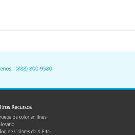
tenos
.
(888) 800-9580
tros Recursos
rueba de color en línea
losario
log de Colores de X-Rite