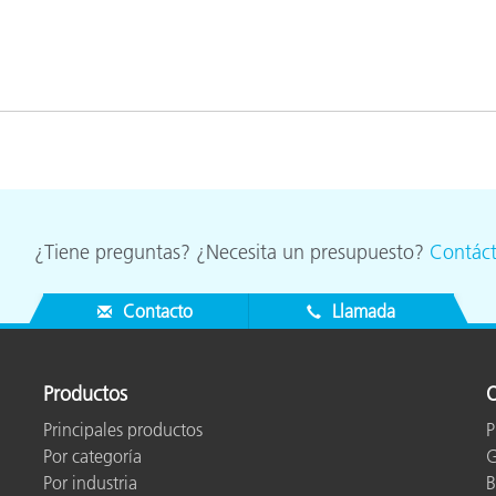
¿Tiene preguntas? ¿Necesita un presupuesto?
Contác
Contacto
Llamada
Productos
O
Principales productos
P
Por categoría
G
Por industria
B