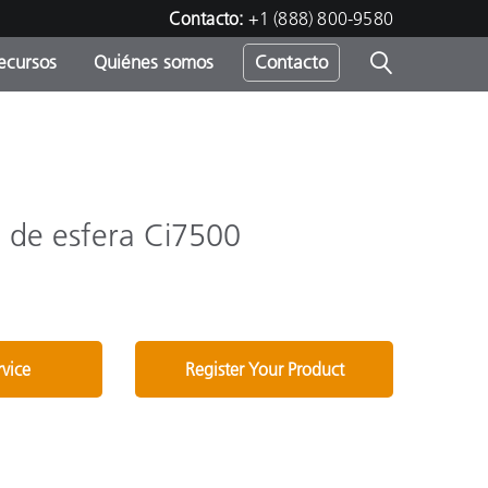
Contacto:
+1 (888) 800-9580
ecursos
Quiénes somos
Contacto
ipo
u
 de esfera Ci7500
rvice
Register Your Product