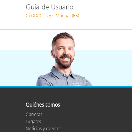
Guía de Usuario
Ci7XX0 User's Manual (ES)
Quiénes somos
Carreras
Lugares
Noticias y eventos