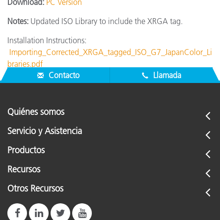
Download:
PC Version
Notes:
Updated ISO Library to include the XRGA tag.
Installation Instructions:
Importing_Corrected_XRGA_tagged_ISO_G7_JapanColor_Li
braries.pdf
Contacto
Llamada
Quiénes somos
Servicio y Asistencia
Productos
Recursos
Otros Recursos