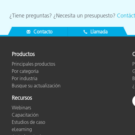
¿Tiene preguntas? ¿Necesita un presupuesto?
Contác
Contacto
Llamada
Productos
O
Principales productos
P
Por categoría
G
Por industria
B
Busque su actualización
¿
Recursos
Webinars
Capacitación
Estudios de caso
eLearning