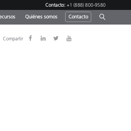
Contacto:
+1 (888) 800-9580
ecursos
Quiénes somos
Contacto
ipo
Compartir
u