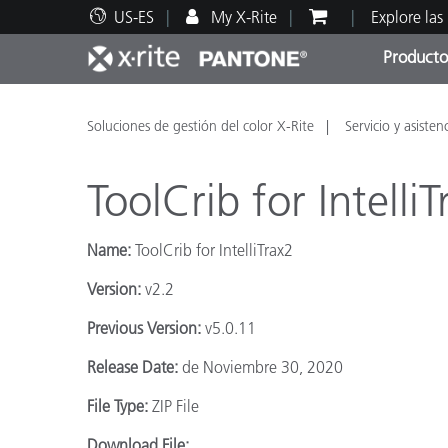
US-ES
My X-Rite
Explore las
Producto
Principales productos
Impresión y Empaques
Soporte técnico
Recursos educativos
Categ
Pintu
Servi
Adies
Soluciones de gestión del color X-Rite
Servicio y asisten
ToolCrib for Intelli
Name:
ToolCrib for IntelliTrax2
Brand
Version:
v2.2
Automotriz
Previous Version:
v5.0.11
Textil
Release Date:
de Noviembre 30, 2020
File Type:
ZIP File
Download File: