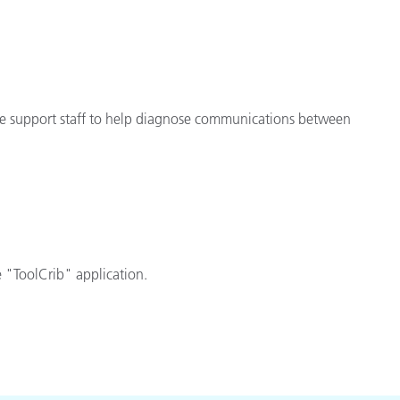
cantes de Cosméticos
Papel
Materiales de Construcci
Bienes Duraderos
Rite support staff to help diagnose communications between
e "ToolCrib" application.