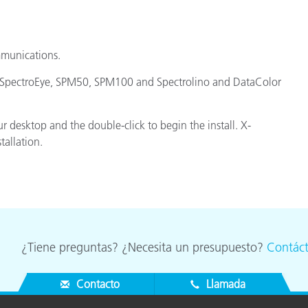
cantes de Cosméticos
Papel
Materiales de Construcci
mmunications.
Bienes Duraderos
, SpectroEye, SPM50, SPM100 and Spectrolino and DataColor
r desktop and the double-click to begin the install. X-
allation.
¿Tiene preguntas? ¿Necesita un presupuesto?
Contác
Contacto
Llamada