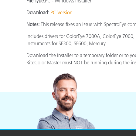
File Type:
PC - Windows Installer
Plásticos
Fabri
Download:
PC Version
Notes:
This release fixes an issue with SpectroEye co
Includes drivers for ColorEye 7000A, ColorEye 7000
Instruments for SF300, SF600, Mercury
Download the installer to a temporary folder or to you
RiteColor Master must NOT be running during the inst