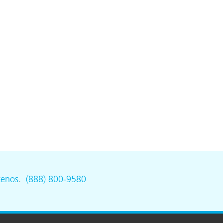
ón
tenos
.
(888) 800-9580