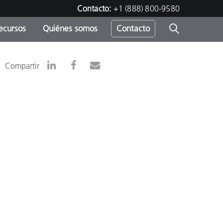
Contacto:
+1 (888) 800-9580
ecursos
Quiénes somos
Contacto
ipo
Compartir
u