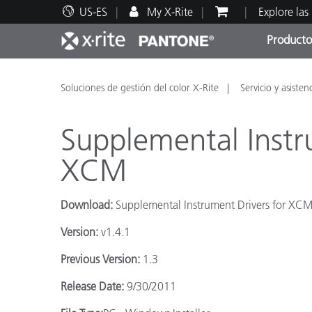
US-ES
My X-Rite
Explore las
Producto
Principales productos
Impresión y Empaques
Soporte técnico
Recursos educativos
Categ
Pintu
Servi
Adies
Soluciones de gestión del color X-Rite
Servicio y asisten
Supplemental Instr
XCM
Brand
Download:
Supplemental Instrument Drivers for XC
Automotriz
Version:
v1.4.1
Textil
Previous Version:
1.3
Release Date:
9/30/2011