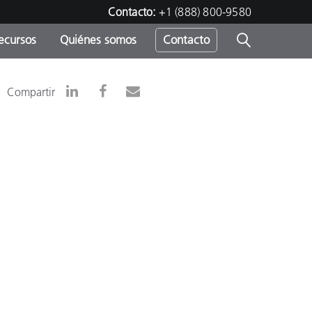
Contacto:
+1 (888) 800-9580
ecursos
Quiénes somos
Contacto
ipo
Compartir
u