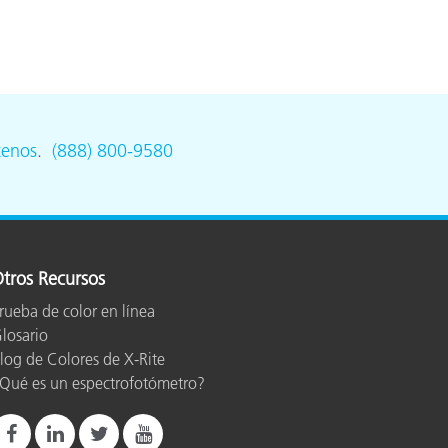
ón
tenos
.
(888) 800-9580
tros Recursos
rueba de color en línea
losario
log de Colores de X-Rite
Qué es un espectrofotómetro?