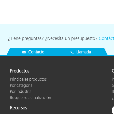
cantes de Cosméticos
Papel
Materiales de Construcci
Bienes Duraderos
¿Tiene preguntas? ¿Necesita un presupuesto?
Contác
Contacto
Llamada
Productos
O
Principales productos
P
Por categoría
G
Por industria
B
Busque su actualización
¿
Recursos