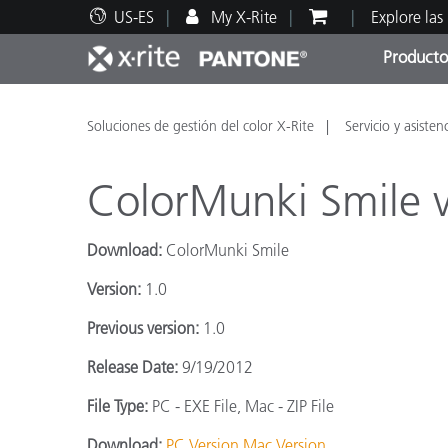
US-ES
My X-Rite
Explore las
Producto
Principales productos
Impresión y Empaques
Soporte técnico
Recursos educativos
Categ
Pintu
Servi
Adies
Soluciones de gestión del color X-Rite
Servicio y asisten
ColorMunki Smile 
Download:
ColorMunki Smile
Brand
Version:
1.0
Automotriz
Previous version:
1.0
Textil
Release Date:
9/19/2012
File Type:
PC - EXE File, Mac - ZIP File
Download:
PC Version
Mac Version