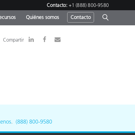
Contacto:
+1 (888) 800-9580
ecursos
Quiénes somos
Contacto
ipo
Compartir
u
tenos
.
(888) 800-9580