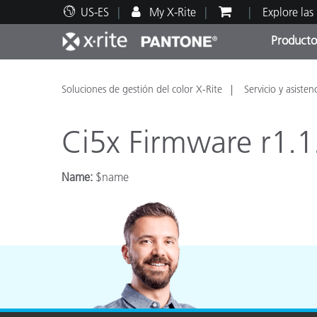
US-ES
My X-Rite
Explore las
Producto
Principales productos
Impresión y Empaques
Soporte técnico
Recursos educativos
Categ
Pintu
Servi
Adies
Soluciones de gestión del color X-Rite
Servicio y asisten
Ci5x Firmware r1.1
Name:
$name
Brand
Automotriz
Textil