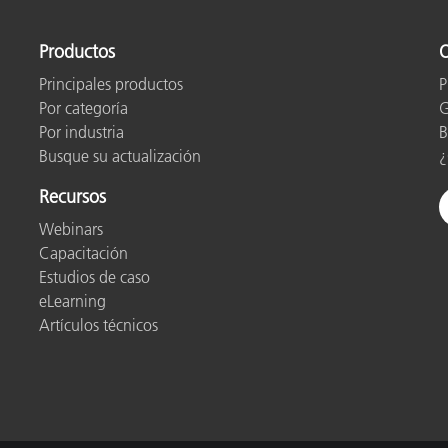
cantes de Cosméticos
Papel
Productos
O
Materiales de Construcci
Principales productos
P
Bienes Duraderos
Por categoría
G
Por industria
B
Busque su actualización
¿
Recursos
Webinars
Capacitación
Estudios de caso
eLearning
Artículos técnicos