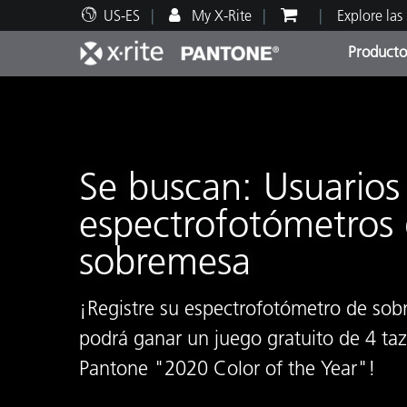
US-ES
My X-Rite
Explore las
Producto
Principales productos
Impresión y Empaques
Soporte técnico
Recursos educativos
Categ
Pintu
Servi
Adies
Se buscan: Usuarios
espectrofotómetros
sobremesa
Brand
Automotriz
¡Registre su espectrofotómetro de sob
Textil
podrá ganar un juego gratuito de 4 taz
Pantone "2020 Color of the Year"!