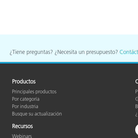
¿Tiene preguntas? ¿Necesita un presupuesto?
Contác
Productos
O
Principales productos
P
Por categoría
G
Por industria
B
Busque su actualización
¿
Recursos
Webinars