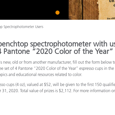
cantes de Cosméticos
Papel
1
Materiales de Construcci
Bienes Duraderos
p Spectrophotometer Users
benchtop spectrophotometer with us
 4 Pantone “2020 Color of the Year”
s new, old or from another manufacturer, fill out the form below to
ree set of 4 Pantone “2020 Color of the Year” espresso cups in the 
pics and educational resources related to color.
o cups (4 oz), valued at $52, will be given to the first 150 quali
, 2020. Total value of prizes is $2,112. For more information on