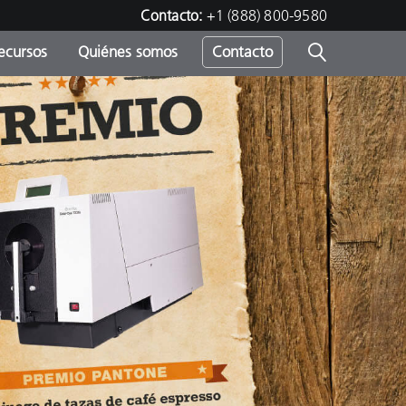
Contacto:
+1 (888) 800-9580
ecursos
Quiénes somos
Contacto
ipo
u