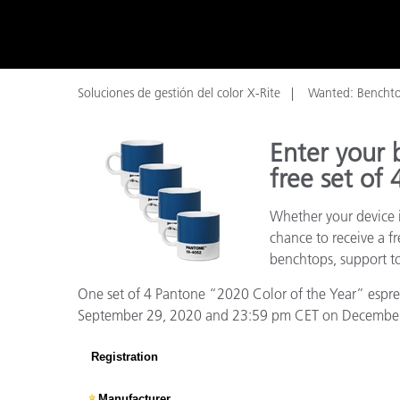
Plásticos
Fabri
Soluciones de gestión del color X-Rite
Wanted: Benchto
Enter your 
free set of
Whether your device i
chance to receive a f
benchtops, support to
One set of 4 Pantone “2020 Color of the Year” espress
September 29, 2020 and 23:59 pm CET on December 31