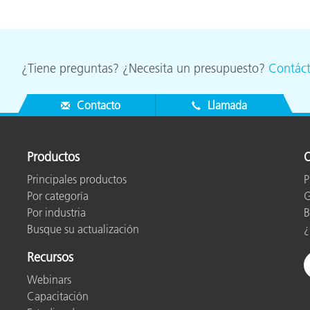
¿Tiene preguntas? ¿Necesita un presupuesto?
Contác
Contacto
Llamada
Productos
O
Principales productos
P
Por categoría
G
Por industria
B
Busque su actualización
¿
Recursos
Webinars
Capacitación