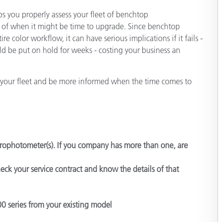
cantes de Cosméticos
Papel
s you properly assess your fleet of benchtop
of when it might be time to upgrade. Since benchtop
Materiales de Construcci
re color workflow, it can have serious implications if it fails -
uld be put on hold for weeks - costing your business an
Bienes Duraderos
f your fleet and be more informed when the time comes to
rophotometer(s). If you company has more than one, are
heck your service contract and know the details of that
0 series from your existing model