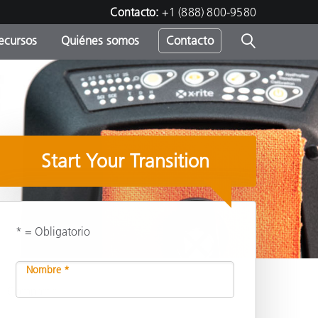
Contacto:
+1 (888) 800-9580
ecursos
Quiénes somos
Contacto
ipo
u
Start Your Transition
* = Obligatorio
Nombre *
Compartir