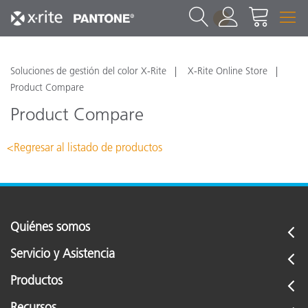
1
Soluciones de gestión del color X-Rite
X-Rite Online Store
Product Compare
Product Compare
<Regresar al listado de productos
Quiénes somos
Servicio y Asistencia
Productos
Recursos