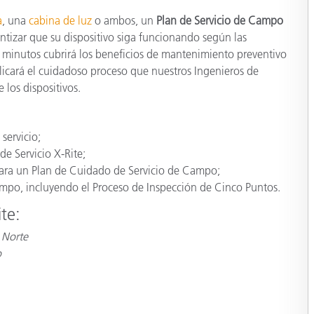
cantes de Cosméticos
Papel
a
, una
cabina de luz
o ambos, un
Plan de Servicio de Campo
ntizar que su dispositivo siga funcionando según las
Materiales de Construcci
0 minutos cubrirá los beneficios de mantenimiento preventivo
plicará el cuidadoso proceso que nuestros Ingenieros de
Bienes Duraderos
 los dispositivos.
servicio;
e Servicio X-Rite;
 para un Plan de Cuidado de Servicio de Campo;
ampo, incluyendo el Proceso de Inspección de Cinco Puntos.
te:
 Norte
o