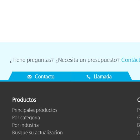
¿Tiene preguntas? ¿Necesita un presupuesto?
Contác
Contacto
Llamada
Productos
O
Principales productos
P
Por categoría
G
Por industria
B
Busque su actualización
¿