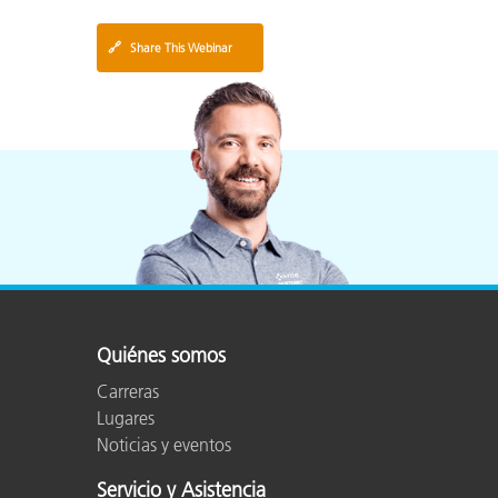
🔗
Share This Webinar
Quiénes somos
Carreras
Lugares
Noticias y eventos
Servicio y Asistencia