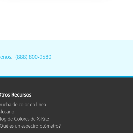
tenos
.
(888) 800-9580
tros Recursos
rueba de color en línea
losario
log de Colores de X-Rite
Qué es un espectrofotómetro?