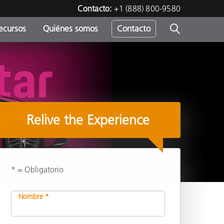
Contacto:
+1 (888) 800-9580
ecursos
Quiénes somos
Contacto
ipo
u
Relive the Experience
* = Obligatorio
Nombre *
y
Compartir