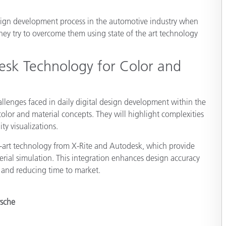
cantes de Cosméticos
Papel
design development process in the automotive industry when
Materiales de Construcci
ey try to overcome them using state of the art technology
Bienes Duraderos
esk Technology for Color and
allenges faced in daily digital design development within the
olor and material concepts. They will highlight complexities
ty visualizations.
e-art technology from X-Rite and Autodesk, which provide
rial simulation. This integration enhances design accuracy
 and reducing time to market.
rsche