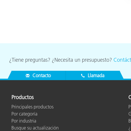
¿Tiene preguntas? ¿Necesita un presupuesto?
Contác
Contacto
Llamada
Productos
O
Principales productos
P
Por categoría
G
Por industria
B
Busque su actualización
¿