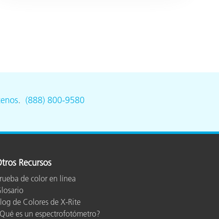
tenos
.
(888) 800-9580
tros Recursos
rueba de color en línea
losario
log de Colores de X-Rite
Qué es un espectrofotómetro?