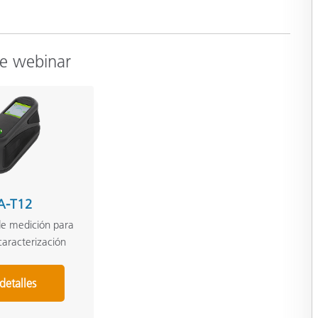
te webinar
A-T12
de medición para
aracterización
detalles