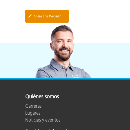
🔗
Share This Webinar
Quiénes somos
Carreras
Lugares
Noticias y eventos