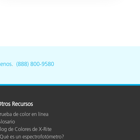
tenos
.
(888) 800-9580
tros Recursos
rueba de color en línea
losario
log de Colores de X-Rite
Qué es un espectrofotómetro?