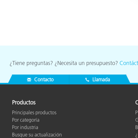
¿Tiene preguntas? ¿Necesita un presupuesto?
Contác
Contacto
Llamada
Productos
O
Principales productos
P
Por categoría
G
Por industria
B
Busque su actualización
¿