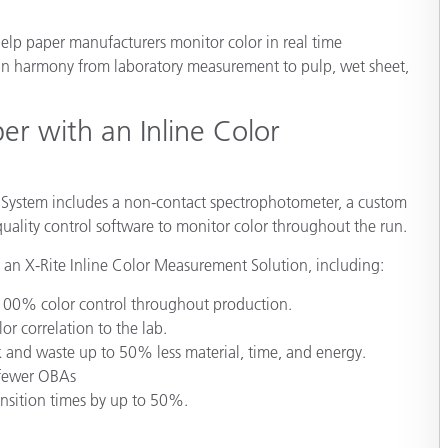
cantes de Cosméticos
Papel
help paper manufacturers monitor color in real time
Materiales de Construcci
in harmony from laboratory measurement to pulp, wet sheet,
Bienes Duraderos
er with an Inline Color
 System includes a non-contact spectrophotometer, a custom
quality control software to monitor color throughout the run.
of an X-Rite Inline Color Measurement Solution, including:
n 100% color control throughout production.
r correlation to the lab.
rk and waste up to 50% less material, time, and energy.
g fewer OBAs
nsition times by up to 50%.