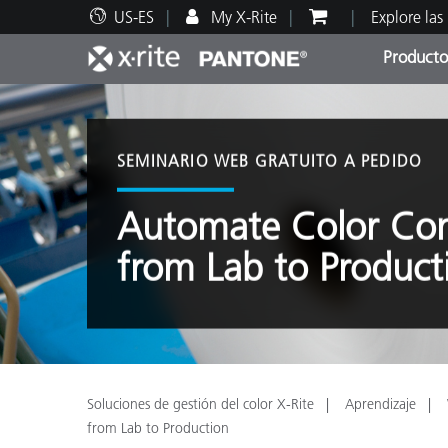
US-ES
My X-Rite
Explore las
Producto
Principales productos
Impresión y Empaques
Soporte técnico
Recursos educativos
Categ
Pintu
Servi
Adies
SEMINARIO WEB GRATUITO A PEDIDO
Automate Color Cont
from Lab to Product
Brand
Automotriz
Textil
Soluciones de gestión del color X-Rite
Aprendizaje
from Lab to Production