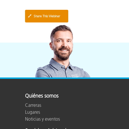
🔗
Share This Webinar
Quiénes somos
Carreras
Lugares
Noticias y eventos