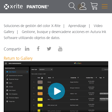
1
Soluciones de gestión del color X-Rite
Aprendizaje
Video
Gallery
Gestione, busque y desencadene acciones en Autura Ink
Software utilizando objetos de datos.
Compartir
Return to Gallery