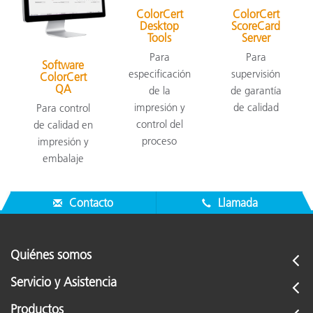
ColorCert
ColorCert
Desktop
ScoreCard
Tools
Server
Para
Para
Software
especificación
supervisión
ColorCert
QA
de la
de garantía
impresión y
de calidad
Para control
control del
de calidad en
proceso
impresión y
embalaje
Contacto
Llamada
Quiénes somos
Servicio y Asistencia
Productos