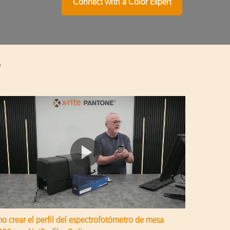
Connect with a Color Expert
 crear el perfil del espectrofotómetro de mesa