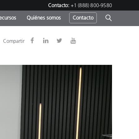
Contacto:
+1 (888) 800-9580
ecursos
Quiénes somos
Contacto
ipo
Compartir
u