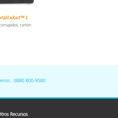
rtátil eXact™ 2
corrugados, cartón:
tenos
.
(888) 800-9580
tros Recursos