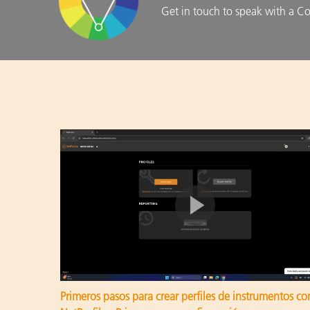
Get in touch to speak with a Co
Primeros pasos para crear perfiles de instrumentos co