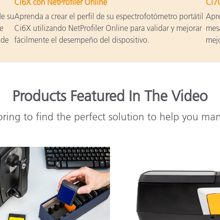
Ci6X con NetProfiler Online
Ci70
de su
Aprenda a crear el perfil de su espectrofotómetro portátil
Apre
ce
Ci6X utilizando NetProfiler Online para validar y mejorar
mesa
 de
fácilmente el desempeño del dispositivo.
mejo
Products Featured In The Video
oring to find the perfect solution to help you ma