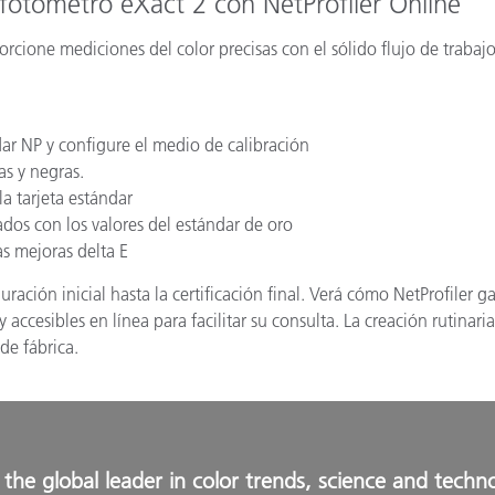
ofotómetro eXact 2 con NetProfiler Online
ione mediciones del color precisas con el sólido flujo de trabajo d
dar NP y configure el medio de calibración
as y negras.
la tarjeta estándar
ados con los valores del estándar de oro
s mejoras delta E
uración inicial hasta la certificación final. Verá cómo NetProfiler g
 y accesibles en línea para facilitar su consulta. La creación rutin
de fábrica.
the global leader in color trends, science and techn