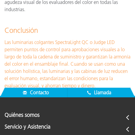
agudeza visual de los evaluadores del color en todas las
industrias.
Conclusión
Las luminarias colgantes SpectraLight QC o Judge LED
permiten puntos de control para aprobaciones visuales a lo
largo de toda la cadena de suministro y garantizan la armonía
del color en el ensamblaje final. Cuando se usan como una
solución holística, las luminarias y las cabinas de luz reducen
el error humano, estandarizan las condiciones para la
evaluación visual, y ahorran tiempo y dinero.
Contacto
Llamada
Quiénes somos
Servicio y Asistencia