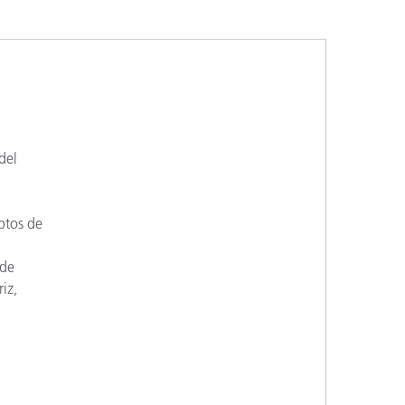
ón
del
eptos de
 de
iz,