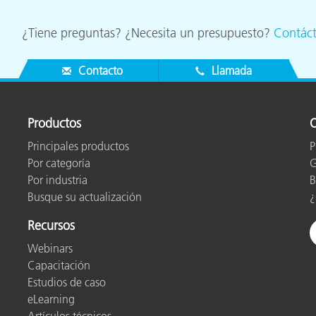
¿Tiene preguntas? ¿Necesita un presupuesto?
Contác
Contacto
Llamada
Productos
O
Principales productos
P
Por categoría
G
Por industria
B
Busque su actualización
¿
Recursos
Webinars
Capacitación
Estudios de caso
eLearning
Artículos técnicos