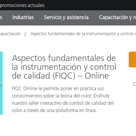
 promociones actuales
s
Industrias
Servicio y asistencia
Capacitación y r
apacitación
Aspectos fundamentales de la instrumentación y control 
orías de Producto
ras y Recubrimientos
cio y mantenimiento
tramiento
Productos fuera de
OEM Display & Printer
Contacte con nuestro equ
Consultas y auditorías
producción - Encuentra s
Manufacturers
actualización
Aspectos fundamentales de
Promociones actuales
la instrumentación y control
Productos Envasados
de calidad (FIQC) – Online
Top Descargas
Online Store
 Experience Center
C
Otros recursos
FIQC Online le permite poner en práctica sus
conocimientos sobre la teoría del color. Disfrute
Food Color Measurement
es
nuestro taller interactivo de control de calidad del
color a través de una plataforma en línea.
Ciencias de vida
Productos Electrónicos