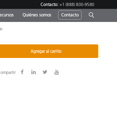
Contacto:
+1 (888) 800-9580
ecursos
Quiénes somos
Contacto
de
ipo
u
Agregar al carrito
ompartir