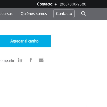
Contacto:
+1 (888) 800-9580
ecursos
Quiénes somos
Contacto
ipo
u
Agregar al carrito
ompartir