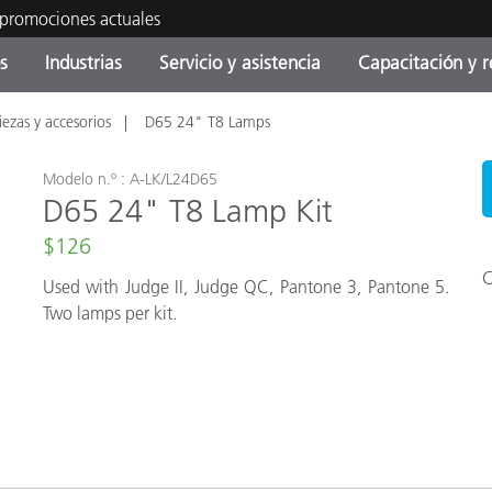
 promociones actuales
s
Industrias
Servicio y asistencia
Capacitación y r
iezas y accesorios
D65 24" T8 Lamps
orías de Producto
ras y Recubrimientos
cio y mantenimiento
tramiento
Productos fuera de
OEM Display & Printer
Contacte con nuestro equ
Consultas y auditorías
producción - Encuentra s
Manufacturers
actualización
Modelo n.º : A-LK/L24D65
D65 24" T8 Lamp Kit
Promociones actuales
$126
Productos Envasados
Top Descargas
Online Store
C
Used with Judge II, Judge QC, Pantone 3, Pantone 5.
 Experience Center
Two lamps per kit.
Otros recursos
Food Color Measurement
es
Ciencias de vida
Productos Electrónicos