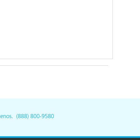
ón
tenos
.
(888) 800-9580