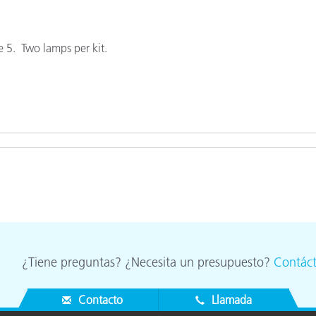
cantes de Cosméticos
Papel
Materiales de Construcci
 5. Two lamps per kit.
Bienes Duraderos
¿Tiene preguntas? ¿Necesita un presupuesto?
Contác
Contacto
Llamada