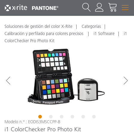
Soluciones de gestión del color X-Rite
Categorías
Calibración y perfilado para colores precisos
i1 Software
i1
ColorChecker Pro Photo Kit
1
2
3
4
5
6
Modelo n.º : EODIS3MSCCPP-B
i1 ColorChecker Pro Photo Kit