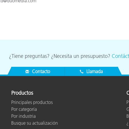
.d@duomedia.com
¿Tiene preguntas? ¿Necesita un presupuesto?
Contác
Contacto
Llamada
Productos
O
Principales productos
P
Por categoría
G
Por industria
B
Busque su actualización
¿