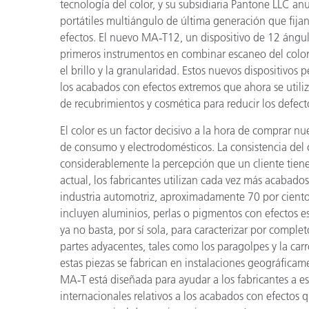
Plásticos
tecnología del color, y su subsidiaria Pantone LLC a
Fabri
portátiles multiángulo de última generación que fija
efectos.
El nuevo
MA
‑
T12, un dispositivo de 12 ángu
primeros instrumentos en combinar escaneo del color 
el brillo y la granularidad. Estos nuevos dispositivos 
los acabados con efectos extremos que ahora se utiliz
de recubrimientos y cosmética para reducir los defecto
El color es un factor decisivo a la hora de comprar n
de consumo y electrodomésticos. La consistencia del 
considerablemente la percepción que un cliente tien
actual, los fabricantes utilizan cada vez más acabados
industria automotriz, aproximadamente 70 por ciento 
incluyen aluminios, perlas o pigmentos con efectos es
ya no basta, por sí sola, para caracterizar por complet
partes adyacentes, tales como los paragolpes y la car
estas piezas se fabrican en instalaciones geográficam
MA
‑
T está diseñada para ayudar a los fabricantes a e
internacionales relativos a los acabados con efectos qu