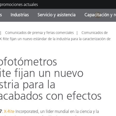
 promociones actuales
s
Industrias
Servicio y asistencia
Capacitación y r
1
orías de Producto
ras y Recubrimientos
cio y mantenimiento
tramiento
Productos fuera de
OEM Display & Printer
Contacte con nuestro equ
Consultas y auditorías
Comunicados de prensa y ferias comerciales
Comunicados de
producción - Encuentra s
Manufacturers
Rite fijan un nuevo estándar de la industria para la caracterización de
actualización
Promociones actuales
ofotómetros
Productos Envasados
Top Descargas
Online Store
te fijan un nuevo
 Experience Center
Otros recursos
tria para la
Food Color Measurement
es
 acabados con efectos
Ciencias de vida
Productos Electrónicos
7
:
X-Rite
Incorporated, un líder mundial en la ciencia y la