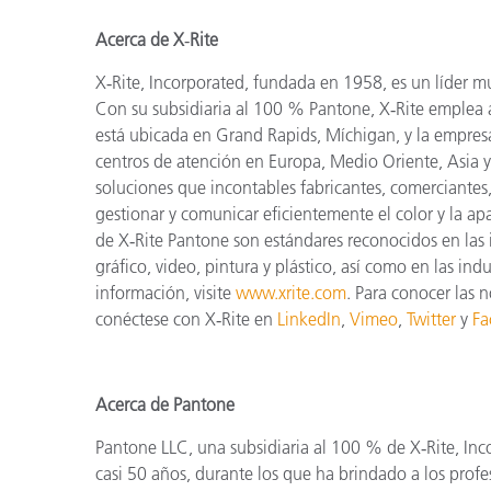
Acerca de X
‑
Rite
X
‑
Rite, Incorporated, fundada en 1958, es un líder mun
Con su subsidiaria al 100 % Pantone, X
‑
Rite emplea 
está ubicada en Grand Rapids, Míchigan, y la empres
centros de atención en Europa, Medio Oriente, Asia 
soluciones que incontables fabricantes, comerciantes,
gestionar y comunicar eficientemente el color y la apa
de X
‑
Rite Pantone son estándares reconocidos en las 
gráfico, video, pintura y plástico, así como en las ind
información, visite
www.xrite.com
. Para conocer las n
conéctese con X
‑
Rite en
LinkedIn
,
Vimeo
,
Twitter
y
Fa
Acerca de Pantone
Pantone LLC, una subsidiaria al 100 % de X
‑
Rite, In
casi 50 años, durante los que ha brindado a los profe