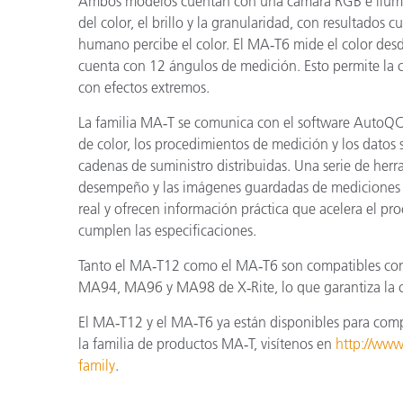
Ambos modelos cuentan con una cámara RGB e ilumi
del color, el brillo y la granularidad, con resultados 
humano percibe el color. El MA
‑
T6 mide el color desd
cuenta con 12 ángulos de medición. Esto permite la 
con efectos extremos.
La familia MA
‑
T se comunica con el software AutoQC,
de color, los procedimientos de medición y los datos 
cadenas de suministro distribuidas. Una serie de her
desempeño y las imágenes guardadas de mediciones e
real y ofrecen información práctica que acelera el p
cumplen las especificaciones.
Tanto el MA
‑
T12 como el MA
‑
T6 son compatibles con
MA94, MA96 y MA98 de X
‑
Rite, lo que garantiza la
El MA
‑
T12 y el MA
‑
T6 ya están disponibles para com
la familia de productos MA
‑
T, visítenos en
http://www
family
.