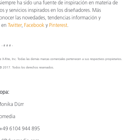
 siempre ha sido una fuente de inspiración en materia de
tos y servicios inspirados en los diseñadores. Más
conocer las novedades, tendencias información y
 en
Twitter
,
Facebook
y
Pinterest
.
- # # # -
 X‑Rite, Inc. Todas las demás marcas comerciales pertenecen a sus respectivos propietarios.
© 2017. Todos los derechos reservados.
opa:
onika Dürr
omedia
+49 6104 944 895