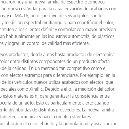
nunciaron hoy una nueva familia de espectrofotómetros
cantes de Cosméticos
Papel
n un nuevo estándar para la caracterización de acabados con
los, y el MA
‑
T6, un dispositivo de seis ángulos, son los
Materiales de Construcci
y medición espectral multiángulo para cuantificar el color,
permiten a los clientes definir y controlar con mayor precisión
Bienes Duraderos
an habitualmente en las industrias automotriz, de plásticos,
s y lograr un control de calidad más eficiente.
uevos productos, desde autos hasta productos de electrónica
color entre distintos componentes de un producto afecta
e de la calidad. En un mercado tan competitivo como el
 con efectos extremos para diferenciarse. Por ejemplo, en la
de los vehículos nuevos utiliza acabados con efectos, que
peciales como Xirallic. Debido a ello, la medición del color
o estos materiales ni para garantizar la consistencia entre
rocería de un auto. Esto es particularmente cierto cuando
ente distribuidas de distintos proveedores. La nueva familia
stablecer, comunicar y hacer cumplir estándares
e aborden el color, el brillo y la granularidad, y así alcanzar