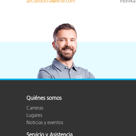
alicialibucha@xrite.com
monika
Quiénes somos
Carreras
Lugares
Noticias y eventos
Servicio y Asistencia