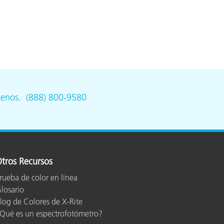
tenos
.
(888) 800-9580
tros Recursos
rueba de color en línea
losario
log de Colores de X-Rite
Qué es un espectrofotómetro?