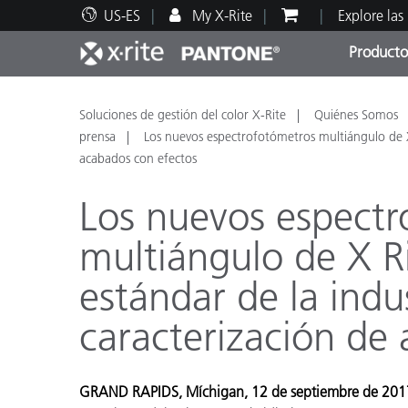
US-ES
My X-Rite
Explore las
Producto
Principales productos
Impresión y Empaques
Soporte técnico
Recursos educativos
Categ
Pintu
Servi
Adies
Soluciones de gestión del color X-Rite
Quiénes Somos
prensa
Los nuevos espectrofotómetros multiángulo de X 
acabados con efectos
Los nuevos espectr
multiángulo de X Ri
Brand
Automotriz
estándar de la indus
Textil
caracterización de
GRAND RAPIDS, Míchigan, 12 de septiembre de 201