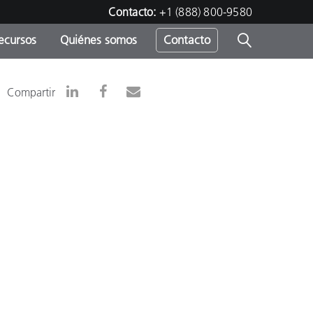
Contacto:
+1 (888) 800-9580
ecursos
Quiénes somos
Contacto
ipo
Compartir
u