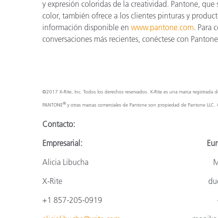
y expresión coloridas de la creatividad. Pantone, que
color, también ofrece a los clientes pinturas y produc
información disponible en
www.pantone.com
. Para 
conversaciones más recientes, conéctese con Pantone
©2017 X‑Rite, Inc. Todos los derechos reservados. X‑Rite es una marca registrada de
®
PANTONE
y otras marcas comerciales de Pantone son propiedad de Pantone LLC. 
Contacto:
Empresarial:
Eur
Alicia Libucha
M
X-Rite
du
+1 857-205-0919