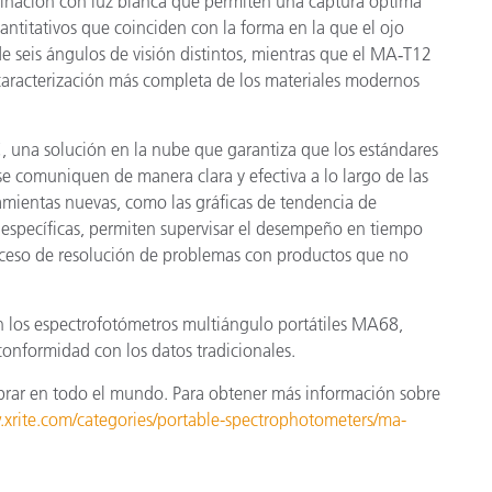
nación con luz blanca que permiten una captura óptima
cuantitativos que coinciden con la forma en la que el ojo
e seis ángulos de visión distintos, mientras que el MA
‑
T12
caracterización más completa de los materiales modernos
 una solución en la nube que garantiza que los estándares
se comuniquen de manera clara y efectiva a lo largo de las
ramientas nuevas, como las gráficas de tendencia de
specíficas, permiten supervisar el desempeño en tiempo
roceso de resolución de problemas con productos que no
 los espectrofotómetros multiángulo portátiles MA68,
 conformidad con los datos tradicionales.
prar en todo el mundo. Para obtener más información sobre
.xrite.com/categories/portable-spectrophotometers/ma-