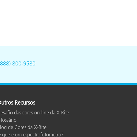
(888) 800-9580
utros Recursos
esafio das cores on-line da X-Rite
lossário
log de Cores da X-Rite
 que é um espectrofotômetro?