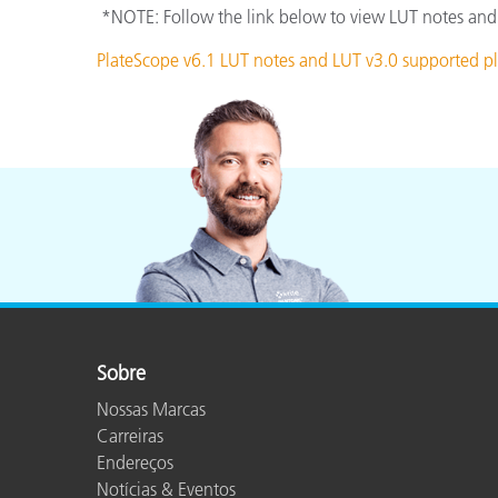
*NOTE: Follow the link below to view LUT notes and a l
PlateScope v6.1 LUT notes and LUT v3.0 supported pl
Sobre
Nossas Marcas
Carreiras
Endereços
Notícias & Eventos