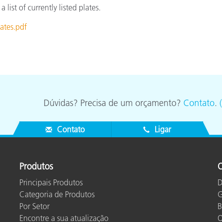
ist of currently listed plates.
ates.pdf
Dúvidas? Precisa de um orçamento?
Contato
.
Contato
Ligar
Produtos
O
Principais Produtos
D
Categoria de Produtos
G
Por Setor
B
Encontre a sua atualização
O