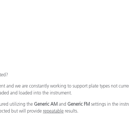
Papel
Materiais de Construção
Bens Duráveis
ted?
t and we are constantly working to support plate types not curren
oaded and loaded into the instrument.
red utilizing the
Generic AM
and
Generic FM
settings in the inst
ected but will provide
repeatable
results.