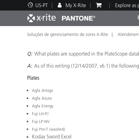
US-PT
My X-Rite
Explore as
Soluções de gerenciamento de cores X-Rite
Atendiment
Principais produtos
Impressão e Embalagem
Suporte Técnico
Recursos Educacionais
Categ
Tinta
Servi
Form
Q:
What plates are supported in the PlateScope dat
A:
As of this writing (12/14/2007, v6.1) the following
Plates
Brand
Agfa Amigo
Automotiva
Têxtil
Agfa Azura
Agfa Energy
Fuji LH-PJ
Fuji LP-NV
Fuji Pro-T (washed)
Manuf
Koday Sword Excel