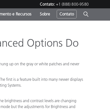
Contato:
+1 (888) 800-9580
amento e Recursos
Sobre
Contato
vanced Options Do
hung up on the gray or white patches and never
e first is a feature built into many newer displays
ting Systems.
the brightness and contrast levels are changing
d mode but the adjustments for Brightness and