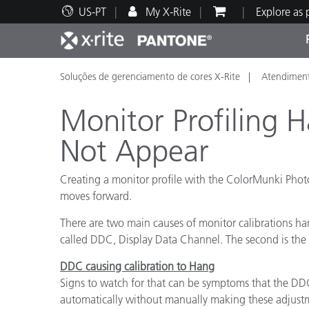
US-PT
My X-Rite
Explore as
Soluções de gerenciamento de cores X-Rite
Atendiment
Principais produtos
Impressão e Embalagem
Suporte Técnico
Recursos Educacionais
Categ
Tinta
Servi
Form
Monitor Profiling 
Not Appear
Creating a monitor profile with the ColorMunki Phot
Brand
moves forward.
Automotiva
Têxtil
There are two main causes of monitor calibrations han
called DDC, Display Data Channel. The second is the
DDC causing calibration to Hang
Signs to watch for that can be symptoms that the DDC i
Manuf
automatically without manually making these adjustm