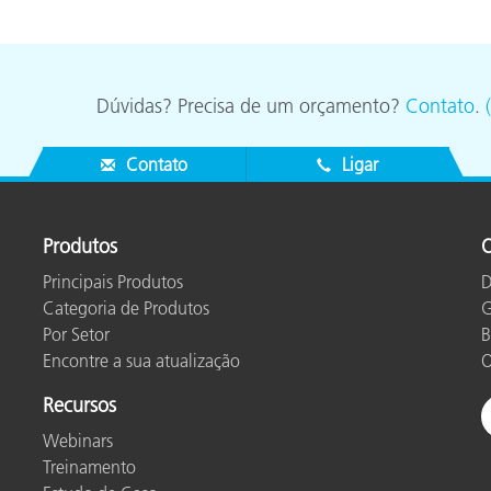
Dúvidas? Precisa de um orçamento?
Contato
.
Contato
Ligar
Produtos
O
Principais Produtos
D
Categoria de Produtos
G
Por Setor
B
Encontre a sua atualização
O
Recursos
Webinars
Treinamento