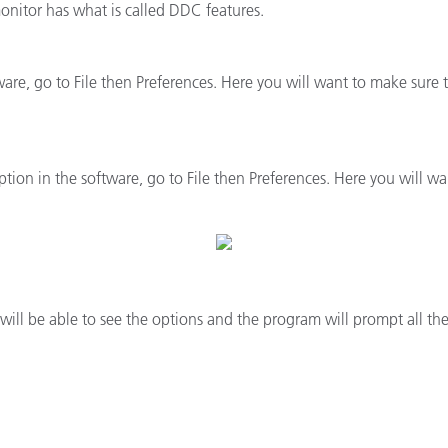
onitor has what is called DDC features.
Papel
Materiais de Construção
tware, go to File then Preferences. Here you will want to make sure
Bens Duráveis
ption in the software, go to File then Preferences. Here you will w
ill be able to see the options and the program will prompt all th