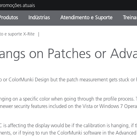
 promoções atuais
Produtos
Indústrias
Atendimento e Suporte
Trein
o e suporte X-Rite
oria de Produtos
s e Revestimentos
ço de Manutenção
ação
Produtos fora de linha -
OEM Display & Printer
Contate nossa equipe
Consultas e Auditorias
Encontre sua atualização
Manufacturers
Hangs on Patches or Ad
Promoções vigentes
Online Store
Produtos Embalados
Principais Downloads
o or ColorMunki Design but the patch measurement gets stuck or 
 Experience Center
Outros recursos
ging on a specific color when going through the profile process. Th
Food Color Measurement
 newer security features included on the Vista or Windows 7 Opera
Ciências Biológicas
s affecting the display would be if the calibration is hanging, if 
Produtos Eletrônicos
atura de Cosméticos
ents, or if trying to run the ColorMunki software in the Advance