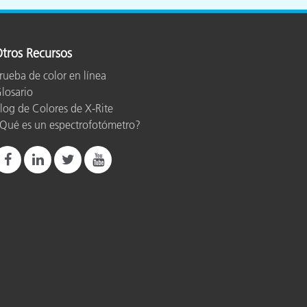
tros Recursos
rueba de color en línea
losario
log de Colores de X-Rite
Qué es un espectrofotómetro?
emperature of 23ºC (73.4ºF) on 12 BCRA tiles (D50,