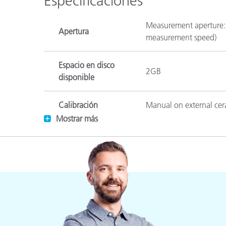
Especificaciones
Measurement aperture: 
Apertura
measurement speed)
Espacio en disco
2GB
disponible
Calibración
Manual on external cer
Mostrar más
Interfaz de
USB 1.1
comunicación
Conectividad
Powered USB port
Dimensiones
i1Pro device: 162 mm x
(largo, ancho, alto)