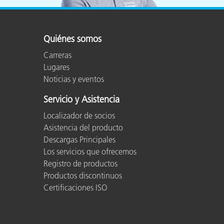
Resolución de la
1024x768 pixels or hig
pantalla
Quiénes somos
Nivel de
Carreras
Intermediate to Advan
experiencia
Lugares
Noticias y eventos
Humedad
30 to 85% RH (non-co
Servicio y Asistencia
Localizador de socios
Tamaño del área
3 mm (0.12”)
Asistencia del producto
de iluminación
Descargas Principales
Los servicios que ofrecemos
Acuerdo entre
0.3 ∆E00* average, 0.8
Registro de productos
instrumentos
2º))
Productos discontinuos
Certificaciones ISO
Conexión a
Required for software 
Internet