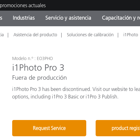
 promociones actuales
s
Industrias
Servicio y asistencia
Capacitación y r
cia
Asistencia del producto
Soluciones de calibración
i1Photo
orías de Producto
ras y Recubrimientos
cio y mantenimiento
tramiento
Productos fuera de
OEM Display & Printer
Contacte con nuestro equ
Consultas y auditorías
producción - Encuentra s
Manufacturers
actualización
Modelo n.º : EO3PHO
Promociones actuales
i1Photo Pro 3
Productos Envasados
Fuera de producción
Top Descargas
Online Store
 Experience Center
i1Photo Pro 3 has been discontinued. Visit our website to le
Otros recursos
options, including i1Pro 3 Basic or i1Pro 3 Publish.
Food Color Measurement
es
Ciencias de vida
Request Service
product regis
Productos Electrónicos