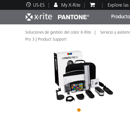
US-ES
My X-Rite
Explore las
Producto
Soluciones de gestión del color X-Rite
Servicio y asisten
Principales productos
Impresión y Empaques
Soporte técnico
Recursos educativos
Categ
Pintu
Servi
Adies
Pro 3 | Product Support
Brand
Automotriz
Textil
1