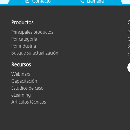
Contacto
Llamada
her
Productos
O
Principales productos
P
ced
Por categoría
G
Por industria
B
Busque su actualización
¿
ndensing)
Recursos
Webinars
Capacitación
Estudios de caso
 ∆E00* max. (deviation from X-Rite manufacturing standard at a t
eLearning
Artículos técnicos
install, download and automatic update