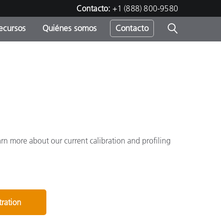
Contacto:
+1 (888) 800-9580
ecursos
Quiénes somos
Contacto
ipo
u
arn more about our current calibration and profiling
tration