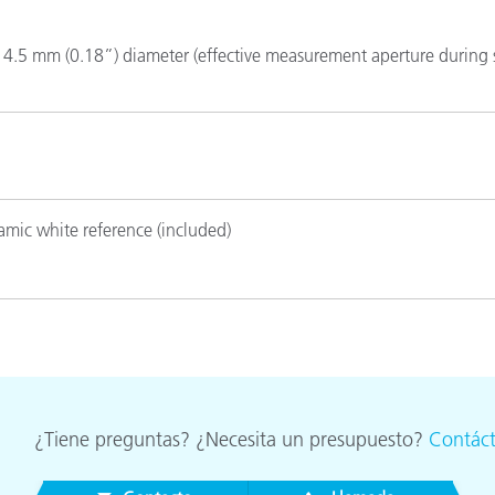
4.5 mm (0.18”) diameter (effective measurement aperture during 
amic white reference (included)
¿Tiene preguntas? ¿Necesita un presupuesto?
Contác
 69 mm x 64 mm (6.4” x 2.7” x 2.5”)