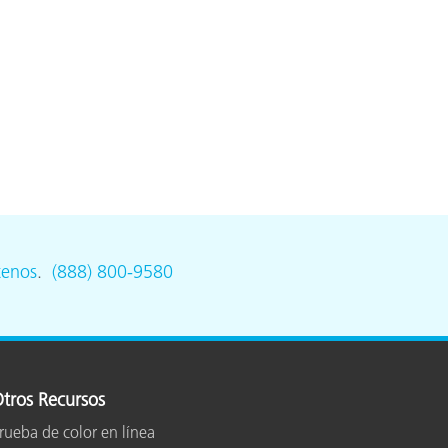
ón
tenos
.
(888) 800-9580
tros Recursos
rueba de color en línea