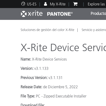
US-ES
My X-Rite
Explore las
Producto
Principales productos
Impresión y Empaques
Soporte técnico
Recursos educativos
Categ
Pintu
Servi
Adies
Soluciones de gestión del color X-Rite
Servicio y asisten
X-Rite Device Servi
Name:
X-Rite Device Services
Brand
Version:
v3.1.133
Automotriz
Previous Version:
v3.1.131
Textil
Release Date:
de Diciembre 5, 2022
File Type:
PC - Zipped Executable Installer
Download File: