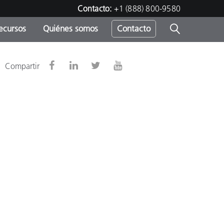
Contacto:
+1 (888) 800-9580
ecursos
Quiénes somos
Contacto
ipo
Compartir
u