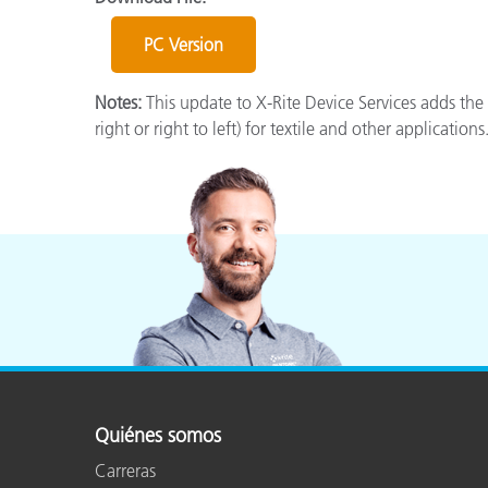
Plásticos
Fabri
PC Version
Notes:
This update to X-Rite Device Services adds the ab
right or right to left) for textile and other applications
Quiénes somos
Carreras