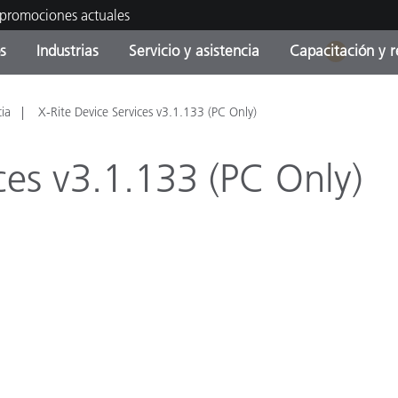
 promociones actuales
s
Industrias
Servicio y asistencia
Capacitación y r
1
orías de Producto
ras y Recubrimientos
cio y mantenimiento
tramiento
Productos fuera de
OEM Display & Printer
Contacte con nuestro equ
Consultas y auditorías
cia
X-Rite Device Services v3.1.133 (PC Only)
producción - Encuentra s
Manufacturers
actualización
ces v3.1.133 (PC Only)
Promociones actuales
Productos Envasados
Top Descargas
Online Store
 Experience Center
Otros recursos
Food Color Measurement
es
Ciencias de vida
Productos Electrónicos