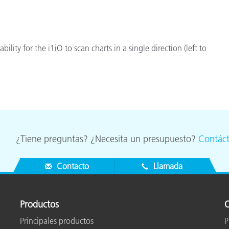
cantes de Cosméticos
Papel
Materiales de Construcci
ility for the i1iO to scan charts in a single direction (left to
Bienes Duraderos
.
¿Tiene preguntas? ¿Necesita un presupuesto?
Contác
Contacto
Llamada
Productos
O
Principales productos
P