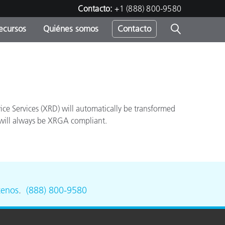
Contacto:
+1 (888) 800-9580
ecursos
Quiénes somos
Contacto
ipo
u
ce Services (XRD) will automatically be transformed
r will always be XRGA compliant.
tenos
.
(888) 800-9580