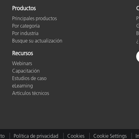
cantes de Cosméticos
Papel
Productos
O
Principales productos
P
Materiales de Construcci
Por categoría
G
Bienes Duraderos
Por industria
B
Busque su actualización
¿
Recursos
Webinars
Capacitación
Estudios de caso
eLearning
Artículos técnicos
to
Política de privacidad
Cookies
Cookie Settings
I