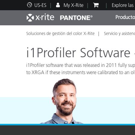
US-ES
My X-Rite
Explore las
Producto
Soluciones de gestión del color X-Rite
Servicio y asisten
Principales productos
Impresión y Empaques
Soporte técnico
Recursos educativos
Categ
Pintu
Servi
Adies
i1Profiler Softwar
i1Profiler software that was released in 2011 fully 
to XRGA if these instruments were calibrated to an o
Brand
Automotriz
Textil