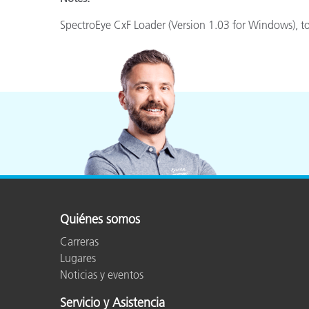
Plásticos
Fabri
SpectroEye CxF Loader (Version 1.03 for Windows), to
Quiénes somos
Carreras
Lugares
Noticias y eventos
Servicio y Asistencia