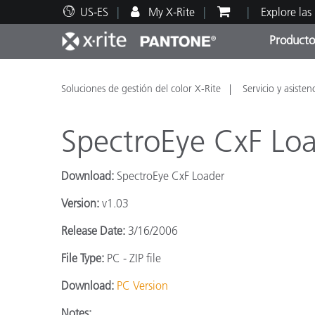
US-ES
My X-Rite
Explore las
Producto
Principales productos
Impresión y Empaques
Soporte técnico
Recursos educativos
Categ
Pintu
Servi
Adies
Soluciones de gestión del color X-Rite
Servicio y asisten
SpectroEye CxF Lo
Download:
SpectroEye CxF Loader
Brand
Version:
v1.03
Automotriz
Release Date:
3/16/2006
Textil
File Type:
PC - ZIP file
Download:
PC Version
Notes: