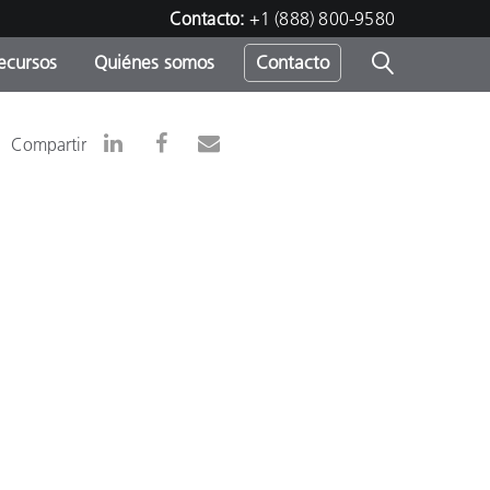
Contacto:
+1 (888) 800-9580
ecursos
Quiénes somos
Contacto
ipo
Compartir
u