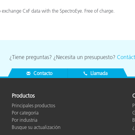
cantes de Cosméticos
Papel
 exchange CxF data with the SpectroEye. Free of charge.
Materiales de Construcci
Bienes Duraderos
¿Tiene preguntas? ¿Necesita un presupuesto?
Contác
Contacto
Llamada
Productos
O
Principales productos
P
Por categoría
G
Por industria
B
Busque su actualización
¿