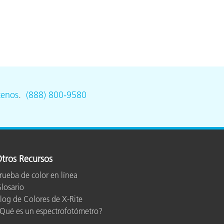
ón
tenos
.
(888) 800-9580
tros Recursos
rueba de color en línea
losario
log de Colores de X-Rite
Qué es un espectrofotómetro?