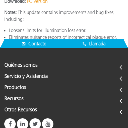
Download:
PC Version
Notes:
This update contains improvements and bug fixes,
including:
Loosens limits for illumination loss error.
Eliminates nuisance reports of incorrect cal plaque error.
Contacto
Llamada
Quiénes somos
Servicio y Asistencia
Productos
Recursos
Otros Recursos