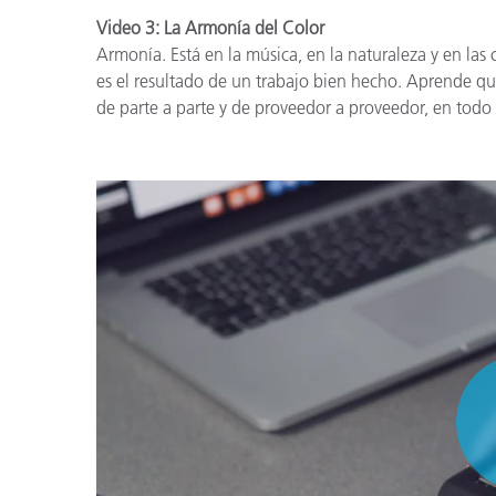
Video 3: La Armonía del Color
Armonía. Está en la música, en la naturaleza y en las
es el resultado de un trabajo bien hecho. Aprende qu
de parte a parte y de proveedor a proveedor, en todo