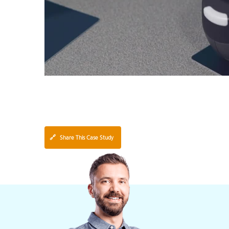
🔗
Share This Case Study