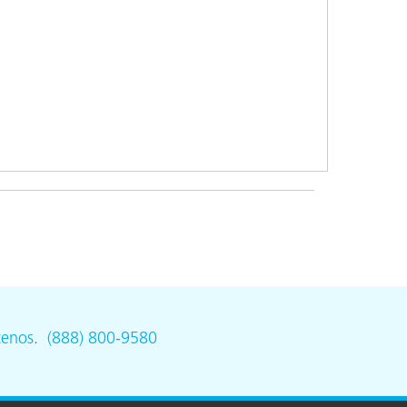
ón
tenos
.
(888) 800-9580