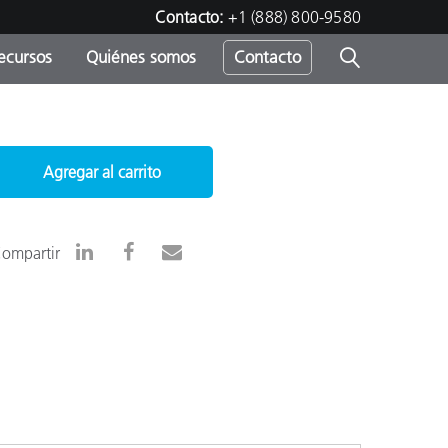
Contacto:
+1 (888) 800-9580
ecursos
Quiénes somos
Contacto
ipo
u
Agregar al carrito
ompartir