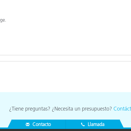
cantes de Cosméticos
Papel
Materiales de Construcci
ge.
Bienes Duraderos
¿Tiene preguntas? ¿Necesita un presupuesto?
Contác
Contacto
Llamada