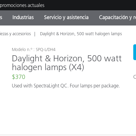
 promociones actuales
s
Industrias
Servicio y asistencia
Capacitación y r
iezas y accesorios
Daylight & Horizon, 500 watt halogen lamps
orías de Producto
ras y Recubrimientos
cio y mantenimiento
tramiento
Productos fuera de
OEM Display & Printer
Contacte con nuestro equ
Consultas y auditorías
producción - Encuentra s
Manufacturers
actualización
Modelo n.º : SPQ-L/DH4
Daylight & Horizon, 500 watt
Promociones actuales
halogen lamps (X4)
Productos Envasados
Top Descargas
Online Store
$370
C
 Experience Center
Used with SpectraLight QC. Four lamps per package.
Otros recursos
Food Color Measurement
es
Ciencias de vida
Productos Electrónicos