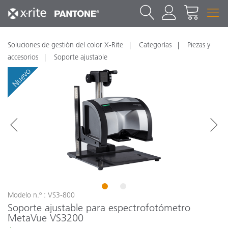
Soluciones de gestión del color X-Rite
Categorías
Piezas y
accesorios
Soporte ajustable
Nuevo
N
1
2
Modelo n.º : VS3-800
Soporte ajustable para espectrofotómetro
MetaVue VS3200