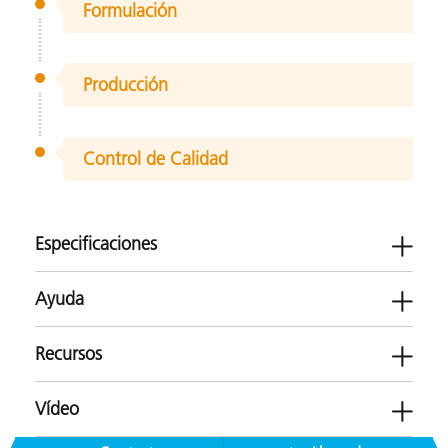
Formulación
Producción
Control de Calidad
Especificaciones
Ayuda
Recursos
Utilice este producto para las siguientes
aplicaciones
Vídeo
Software
Impresión y empaques
Textiles