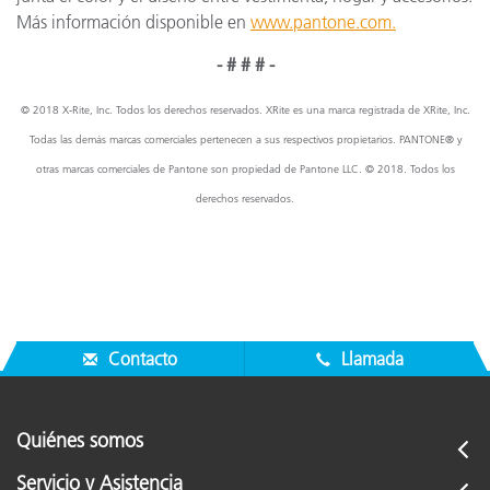
Más información disponible en
www.pantone.com.
- # # # -
© 2018 X-Rite, Inc. Todos los derechos reservados. XRite es una marca registrada de XRite, Inc.
Todas las demás marcas comerciales pertenecen a sus respectivos propietarios. PANTONE® y
otras marcas comerciales de Pantone son propiedad de Pantone LLC. © 2018. Todos los
derechos reservados.
Contacto
Llamada
Quiénes somos
Servicio y Asistencia