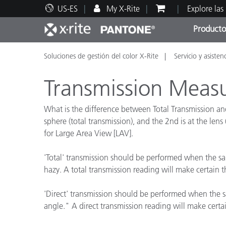
US-ES
My X-Rite
Explore las
Producto
Soluciones de gestión del color X-Rite
Servicio y asisten
Principales productos
Impresión y Empaques
Soporte técnico
Recursos educativos
Categ
Pintu
Servi
Adies
Transmission Measu
What is the difference between Total Transmission an
sphere (total transmission), and the 2nd is at the le
for Large Area View [LAV].
Brand
Automotriz
'Total' transmission should be performed when the sam
hazy. A total transmission reading will make certain t
Textil
'Direct' transmission should be performed when the sa
angle." A direct transmission reading will make certai