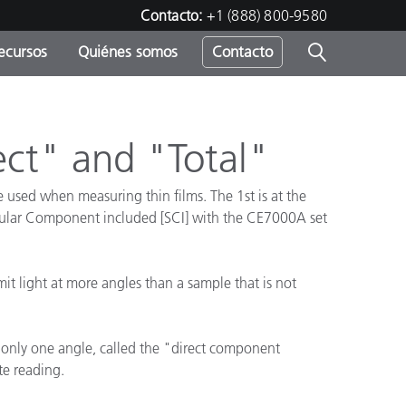
Contacto:
+1 (888) 800-9580
ecursos
Quiénes somos
Contacto
ipo
u
ect" and "Total"
 used when measuring thin films. The 1st is at the
Specular Component included [SCI] with the CE7000A set
it light at more angles than a sample that is not
t only one angle, called the "direct component
te reading.