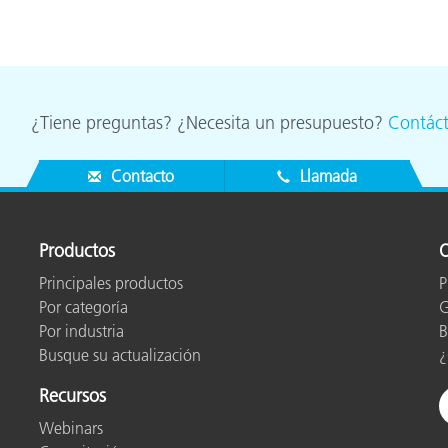
cantes de Cosméticos
Papel
Materiales de Construcci
Bienes Duraderos
¿Tiene preguntas? ¿Necesita un presupuesto?
Contác
Contacto
Llamada
Productos
O
Principales productos
P
Por categoría
G
Por industria
B
Busque su actualización
¿
Recursos
Webinars