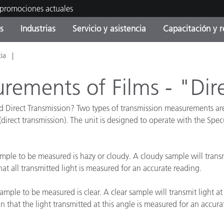
 promociones actuales
s
Industrias
Servicio y asistencia
Capacitación y r
cia
orías de Producto
ras y Recubrimientos
cio y mantenimiento
tramiento
Productos fuera de
OEM Display & Printer
Contacte con nuestro equ
Consultas y auditorías
producción - Encuentra s
Manufacturers
rements of Films - "Dir
actualización
Promociones actuales
d Direct Transmission? Two types of transmission measurements are
Productos Envasados
ns (direct transmission). The unit is designed to operate with the 
Top Descargas
Online Store
 Experience Center
Otros recursos
ple to be measured is hazy or cloudy. A cloudy sample will transm
hat all transmitted light is measured for an accurate reading.
Food Color Measurement
es
Ciencias de vida
mple to be measured is clear. A clear sample will transmit light a
n that the light transmitted at this angle is measured for an accura
Productos Electrónicos