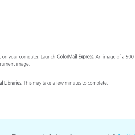
cantes de Cosméticos
Papel
Materiales de Construcci
Bienes Duraderos
ort on your computer. Launch
ColorMail Express
. An image of a 500 
strument image.
l Libraries
. This may take a few minutes to complete.