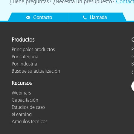
¿Tiene preguntas? ¿Necesita un presupuesto?
Contác
Contacto
Llamada
Productos
O
Principales productos
P
Por categoría
G
Por industria
B
Busque su actualización
¿
Recursos
Webinars
Capacitación
Estudios de caso
eLearning
Artículos técnicos