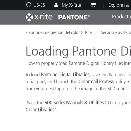
US-ES
My X-Rite
Explore las
Producto
Soluciones de gestión del color X-Rite
Servicio y asisten
Principales productos
Impresión y Empaques
Soporte técnico
Recursos educativos
Categ
Pintu
Servi
Adies
Loading Pantone Dig
How to properly load Pantone Digital Library files int
To load
Pantone
Digital Libraries
, save the Pantone li
Brand
serial port, and launch the
Colormail Express
utility.
Automotriz
from your desktop onto the image of the 500 series ins
Textil
Place the
500 Series Manuals & Utilities
CD into your 
Color Libraries".