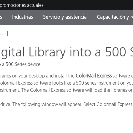
 promociones actuales
s
Industrias
Servicio y asistencia
Capacitación y r
cia
orías de Producto
ras y Recubrimientos
cio y mantenimiento
tramiento
Productos fuera de
OEM Display & Printer
Contacte con nuestro equ
Consultas y auditorías
producción - Encuentra s
Manufacturers
ital Library into a 500 
actualización
Promociones actuales
o a 500 Series device.
Productos Envasados
Top Descargas
Online Store
braries on your desktop and install the
ColorMail Express
software o
 Experience Center
 Colormail Express software looks like a 500 series instrument on yo
Otros recursos
trument. The Colormail Express software will load the libraries ont
Food Color Measurement
es
drive. The following window will appear. Select Colormail Express t
Ciencias de vida
Productos Electrónicos