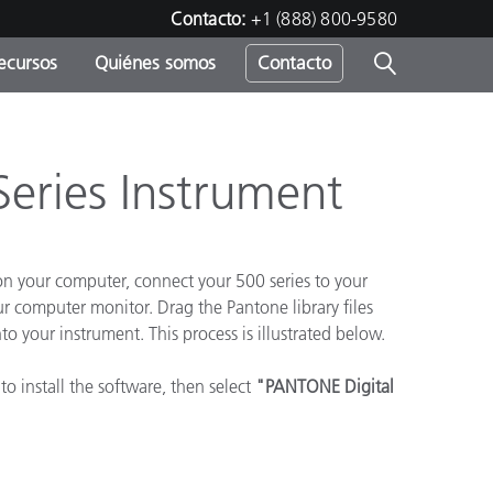
Contacto:
+1 (888) 800-9580
ecursos
Quiénes somos
Contacto
ipo
u
Series Instrument
n your computer, connect your 500 series to your
ur computer monitor. Drag the Pantone library files
o your instrument. This process is illustrated below.
o install the software, then select
"PANTONE Digital