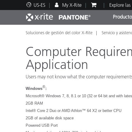
US-ES
My X-Rite
Explore las
Producto
Soluciones de gestión del color X-Rite
Servicio y asisten
Principales productos
Impresión y Empaques
Soporte técnico
Recursos educativos
Categ
Pintu
Servi
Adies
Computer Requirem
Application
Users may not know what the computer requirements
Brand
®
Automotriz
Windows
:
Microsoft® Windows 7, 8, 8.1 or 10 (32 or 64 bit and with lates
Textil
2GB RAM
Intel® Core 2 Duo or AMD Athlon™ 64 X2 or better CPU
2GB of available disk space
Powered USB Port