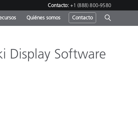
Contacto:
+1 (888) 800-9580
ecursos
Quiénes somos
Contacto
ipo
u
i Display Software