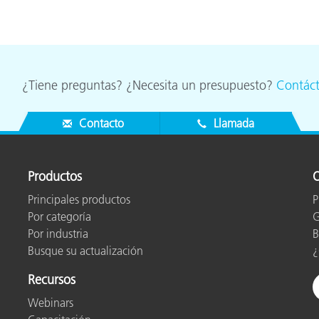
¿Tiene preguntas? ¿Necesita un presupuesto?
Contác
Contacto
Llamada
Productos
O
Principales productos
P
Por categoría
G
Por industria
B
Busque su actualización
¿
Recursos
Webinars