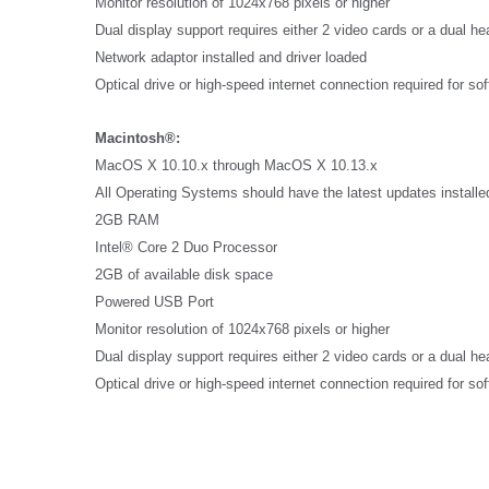
Plásticos
Monitor resolution of 1024x768 pixels or higher
Fabri
Dual display support requires either 2 video cards or a dual h
Network adaptor installed and driver loaded
Optical drive or high-speed internet connection required for s
Macintosh®:
MacOS X 10.10.x through MacOS X 10.13.x
All Operating Systems should have the latest updates installe
2GB RAM
Intel® Core 2 Duo Processor
2GB of available disk space
Powered USB Port
Monitor resolution of 1024x768 pixels or higher
Dual display support requires either 2 video cards or a dual h
Optical drive or high-speed internet connection required for s