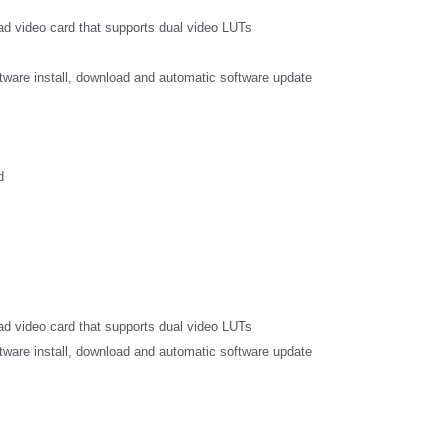
cantes de Cosméticos
Papel
ead video card that supports dual video LUTs
Materiales de Construcci
oftware install, download and automatic software update
Bienes Duraderos
d
ead video card that supports dual video LUTs
oftware install, download and automatic software update