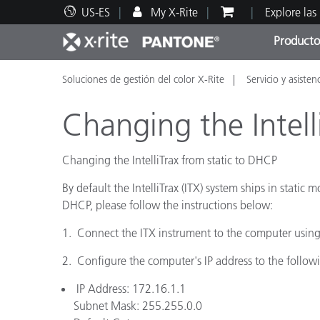
US-ES
My X-Rite
Explore las
Producto
Soluciones de gestión del color X-Rite
Servicio y asisten
Principales productos
Impresión y Empaques
Soporte técnico
Recursos educativos
Categ
Pintu
Servi
Adies
Changing the Intell
Changing the IntelliTrax from static to DHCP
By default the IntelliTrax (ITX) system ships in stati
Brand
DHCP, please follow the instructions below:
Automotriz
1. Connect the ITX instrument to the computer using 
Textil
2. Configure the computer's IP address to the followi
IP Address: 172.16.1.1
Subnet Mask: 255.255.0.0