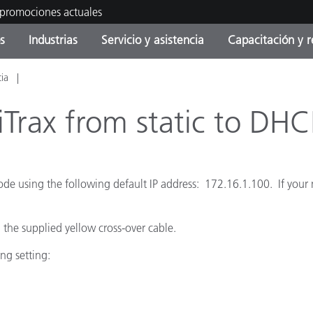
 promociones actuales
s
Industrias
Servicio y asistencia
Capacitación y r
cia
orías de Producto
ras y Recubrimientos
cio y mantenimiento
tramiento
Productos fuera de
OEM Display & Printer
Contacte con nuestro equ
Consultas y auditorías
producción - Encuentra s
Manufacturers
iTrax from static to DHC
actualización
Promociones actuales
Productos Envasados
Top Descargas
Online Store
c mode using the following default IP address: 172.16.1.100. If you
 Experience Center
Otros recursos
the supplied yellow cross-over cable.
Food Color Measurement
es
ng setting:
Ciencias de vida
Productos Electrónicos