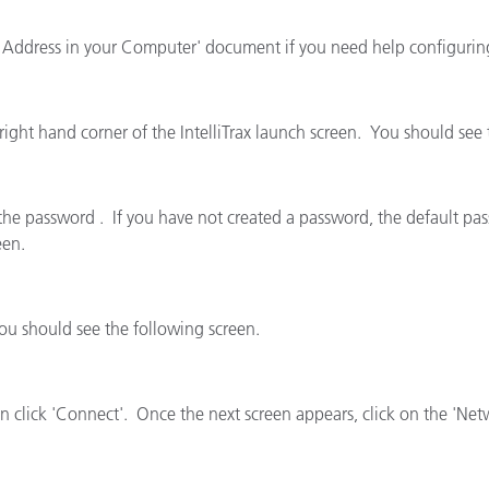
cantes de Cosméticos
Papel
 IP Address in your Computer' document if you need help configurin
Materiales de Construcci
Bienes Duraderos
 right hand corner of the IntelliTrax launch screen. You should see
 the password . If you have not created a password, the default pa
een.
You should see the following screen.
en click 'Connect'. Once the next screen appears, click on the 'Ne