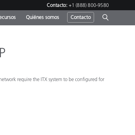
Contacto:
+1 (888) 800-9580
ecursos
Quiénes somos
Contacto
ipo
u
P
r network require the ITX system to be configured for