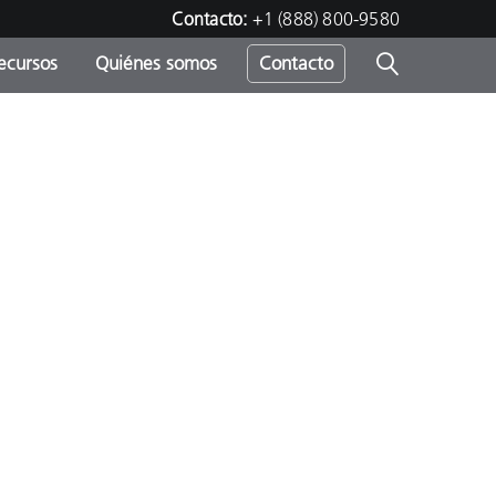
Contacto:
+1 (888) 800-9580
ecursos
Quiénes somos
Contacto
ipo
u