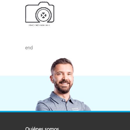
Plásticos
Fabri
end
Quiénes somos