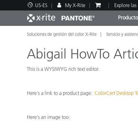
US-ES
My X-Rite
Explore las
Producto
Soluciones de gestión del color X-Rite
Servicio y asisten
Principales productos
Impresión y Empaques
Soporte técnico
Recursos educativos
Categ
Pintu
Servi
Adies
Abigail HowTo Arti
This is a WYSIWYG rich text editor.
Brand
Automotriz
Here's a link to a product page:
ColorCert Desktop T
Textil
Here's an image too: