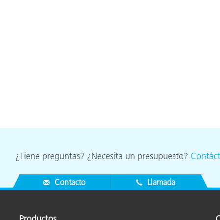
cantes de Cosméticos
Papel
Materiales de Construcci
Bienes Duraderos
¿Tiene preguntas? ¿Necesita un presupuesto?
Contác
Contacto
Llamada
Productos
O