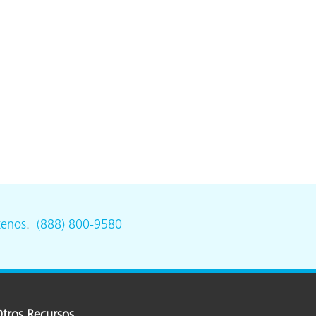
ón
tenos
.
(888) 800-9580
tros Recursos