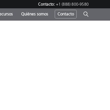
Contacto:
+1 (888) 800-9580
ecursos
Quiénes somos
Contacto
ipo
u