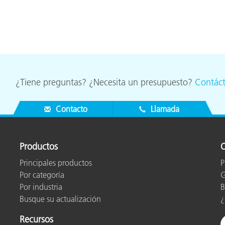
cantes de Cosméticos
Papel
Materiales de Construcci
Bienes Duraderos
¿Tiene preguntas? ¿Necesita un presupuesto?
Contác
Contacto
Llamada
Productos
O
Principales productos
P
Por categoría
G
Por industria
B
Busque su actualización
¿
Recursos