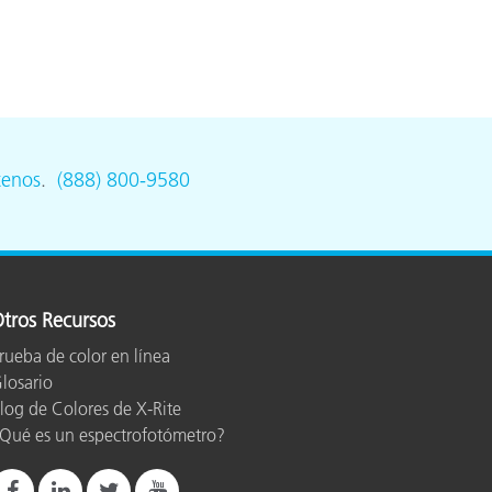
ón
tenos
.
(888) 800-9580
tros Recursos
rueba de color en línea
losario
log de Colores de X-Rite
Qué es un espectrofotómetro?