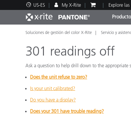
US-ES
My X-Rite
Explore las
Producto
Soluciones de gestión del color X-Rite
Servicio y asisten
Principales productos
Impresión y Empaques
Soporte técnico
Recursos educativos
Categ
Pintu
Servi
Adies
301 readings off
Ask a question to help drill down to the appropriate s
Does the unit refuse to zero?
Brand
Automotriz
Is your unit calibrated?
Textil
Do you have a display?
Does your 301 have trouble reading?