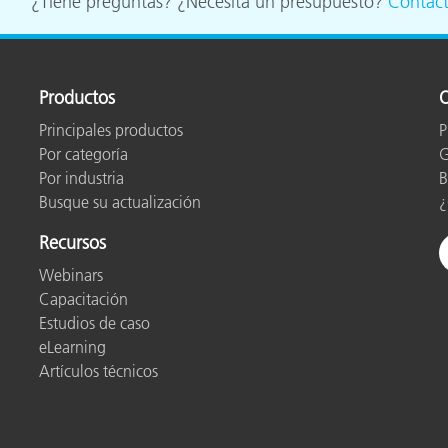
¿Tiene preguntas? ¿Necesita un presupuesto?
Contác
cantes de Cosméticos
Papel
Materiales de Construcci
Productos
O
Bienes Duraderos
Principales productos
P
Por categoría
G
Por industria
B
Busque su actualización
¿
Recursos
Webinars
Capacitación
Estudios de caso
eLearning
Artículos técnicos