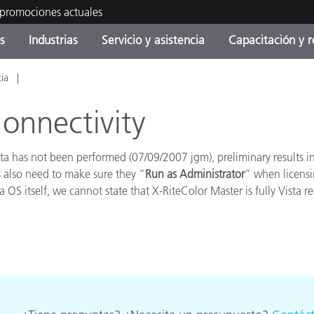
 promociones actuales
s
Industrias
Servicio y asistencia
Capacitación y r
cia
orías de Producto
ras y Recubrimientos
cio y mantenimiento
tramiento
Productos fuera de
OEM Display & Printer
Contacte con nuestro equ
Consultas y auditorías
producción - Encuentra s
Manufacturers
Connectivity
actualización
Promociones actuales
ta has not been performed (07/09/2007 jgm), preliminary results ind
Productos Envasados
Top Descargas
 also need to make sure they “
Run as Administrator
” when licensi
Online Store
a OS itself, we cannot state that X-RiteColor Master is fully Vista re
 Experience Center
Otros recursos
Food Color Measurement
es
Ciencias de vida
Productos Electrónicos