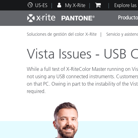
US-ES
My X-Rite
Explore las
Producto
Soluciones de gestión del color X-Rite
Servicio y asisten
Principales productos
Impresión y Empaques
Soporte técnico
Recursos educativos
Categ
Pintu
Servi
Adies
Vista Issues - USB 
While a full test of X-RiteColor Master running on Vis
not using any USB connected instruments. Customers
on that PC. Owing in part to the instability of the Vist
Brand
required.
Automotriz
Textil