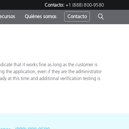
Contacto:
+1 (888) 800-9580
ecursos
Quiénes somos
Contacto
ipo
u
icate that it works fine as long as the customer is
ng the application, even if they are the administrator
ady at this time and additional verification testing is