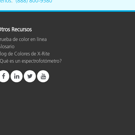
tenos
.
(888) 800-9580
ón
tros Recursos
rueba de color en línea
losario
log de Colores de X-Rite
Qué es un espectrofotómetro?