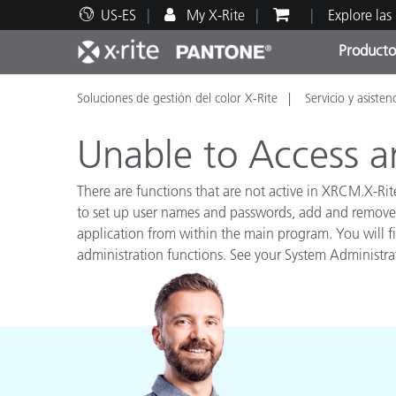
US-ES
My X-Rite
Explore las
Producto
Soluciones de gestión del color X-Rite
Servicio y asisten
Principales productos
Impresión y Empaques
Soporte técnico
Recursos educativos
Categ
Pintu
Servi
Adies
Unable to Access a
There are functions that are not active in XRCM.X-Rit
to set up user names and passwords, add and remove 
application from within the main program. You will f
Brand
administration functions. See your System Administrato
Automotriz
Textil