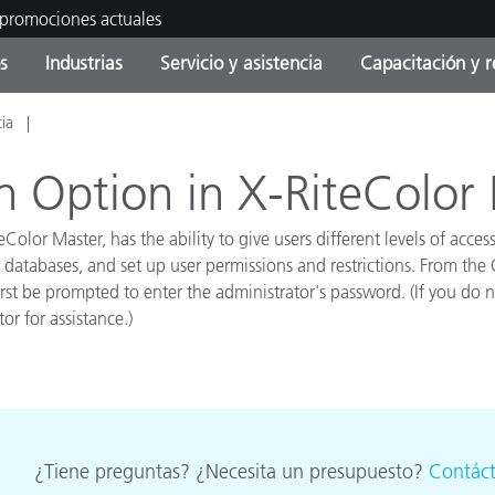
 promociones actuales
s
Industrias
Servicio y asistencia
Capacitación y r
cia
orías de Producto
ras y Recubrimientos
cio y mantenimiento
tramiento
Productos fuera de
OEM Display & Printer
Contacte con nuestro equ
Consultas y auditorías
producción - Encuentra s
Manufacturers
n Option in X-RiteColor
actualización
Promociones actuales
eColor Master, has the ability to give users different levels of ac
Productos Envasados
databases, and set up user permissions and restrictions. From the
Top Descargas
Online Store
irst be prompted to enter the administrator's password. (If you d
 Experience Center
r for assistance.)
Otros recursos
Food Color Measurement
es
Ciencias de vida
Productos Electrónicos
¿Tiene preguntas? ¿Necesita un presupuesto?
Contác