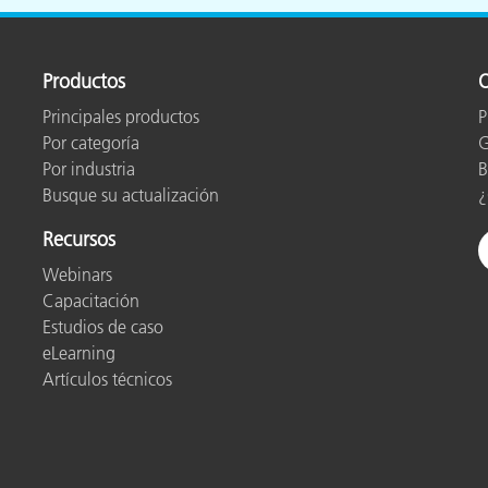
cantes de Cosméticos
Papel
Materiales de Construcci
Productos
O
Bienes Duraderos
Principales productos
P
Por categoría
G
Por industria
B
Busque su actualización
¿
Recursos
Webinars
Capacitación
Estudios de caso
eLearning
Artículos técnicos