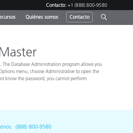
Contacto:
+1 (888) 800-9580
ecursos
Quiénes somos
Contacto
ipo
u
 Master
cess. The Database Administration program allows you
 Options menu, choose Administrative to open the
o not know the password, you cannot perform
tenos
.
(888) 800-9580