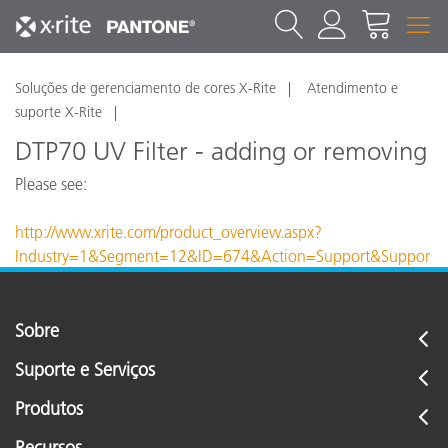
Soluções de gerenciamento de cores X-Rite
Atendimento e
suporte X-Rite
DTP70 UV Filter - adding or removing
Please see:
http://www.xrite.com/product_overview.aspx?
Industry=1&Segment=12&ID=674&Action=Support&Suppor
tID=3143
Sobre
Suporte e Serviços
Produtos